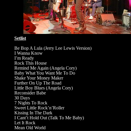
Setlist
Be Bop A Lula (Jerry Lee Lewis Version)
I Wanna Know
I’m Ready
Rock This House
Remind Me Again (Angela Cory)
Baby What You Want Me To Do
Shake Your Money Maker
Further On Up The Road
Little Boy Blues (Angela Cory)
Reconsider Babe
30 Days
7 Nights To Rock
Sweet Little Rock’n’Roller
Kissing In The Dark
I Cant’t Hold Out (Talk To Me Baby)
Let It Rock
Mean Old World