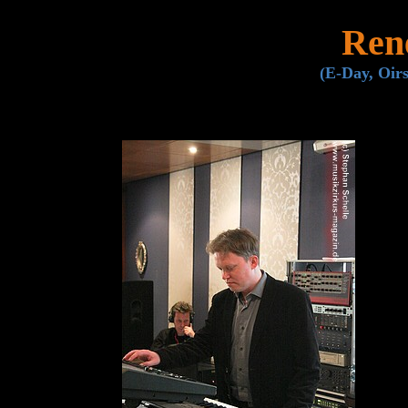
Rene
(E-Day, Oirs