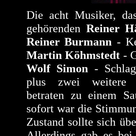
Die acht Musiker, da
gehörenden
Reiner H
Reiner Burmann
- Ke
Martin Köhmstedt
- G
Wolf Simon
- Schla
plus zwei weitere (
betraten zu einem Sa
sofort war die Stimmu
Zustand sollte sich üb
Allerdings gab es be