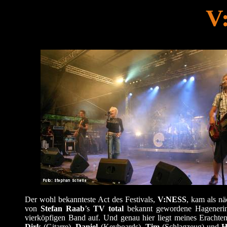
V
Der wohl bekannteste Act des Festivals,
V:NESS
, kam als nä
von
Stefan Raab
’s
TV total
bekannt gewordene Hagener
vierköpfigen Band auf. Und genau hier liegt meines Erachten
Dirk
(Gitarre),
Daniel
(Keyboards),
Tim
(Schlagzeug) und
H