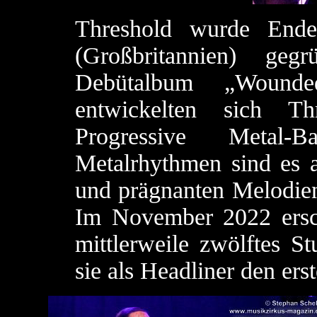
Threshold wurde Ende
(Großbritannien) geg
Debütalbum „Wound
entwickelten sich T
Progressive Metal-
Metalrhythmen sind es a
und prägnanten Melodien
Im November 2022 ersch
mittlerweile zwölftes S
sie als Headliner den ers