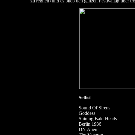
zu regnen) und es blieb den ganzen Festivaltag über tr
Setlist
Sound Of Sirens
Goddess
Shining Bald Heads
Berlin 1936
DN Alien
The Vacuum