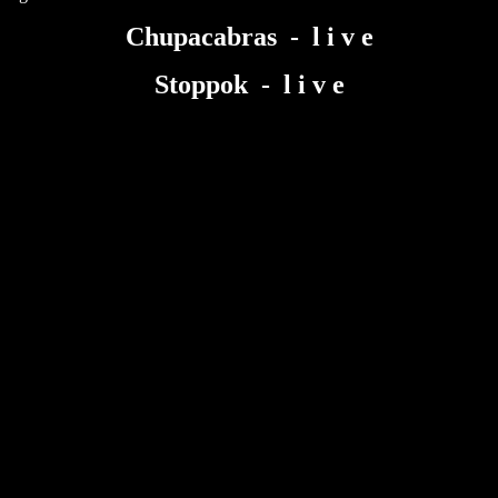
Chupacabras - l i v e
Stoppok - l i v e