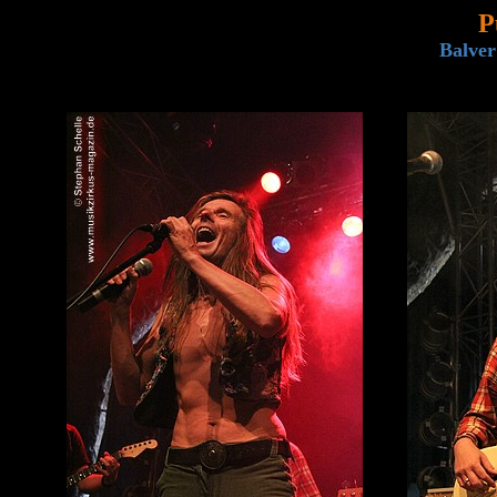
P
Balver