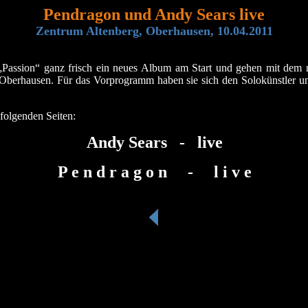
Pendragon und Andy Sears live
Zentrum Altenberg, Oberhausen, 10.04.2011
Passion“ ganz frisch ein neues Album am Start und gehen mit dem ne
Oberhausen. Für das Vorprogramm haben sie sich den Solokünstler u
 folgenden Seiten:
Andy Sears - live
P e n d r a g o n - l i v e