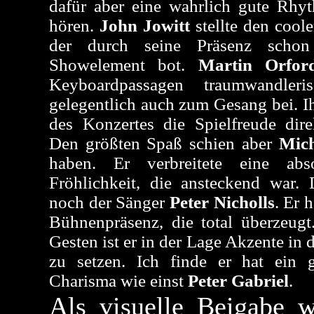
dafür aber eine wahrlich gute Rhy
hören.
John Jowitt
stellte den coole
der durch seine Präsenz schon
Showelement bot.
Martin Orfor
Keyboardpassagen traumwandler
gelegentlich auch zum Gesang bei. 
des Konzertes die Spielfreude dir
Den größten Spaß schien aber
Mic
haben. Er verbreitete eine abso
Fröhlichkeit, die ansteckend war.
noch der Sänger
Peter Nicholls
. Er 
Bühnenpräsenz, die total überzeug
Gesten ist er in der Lage Akzente i
zu setzen. Ich finde er hat ein 
Charisma wie einst
Peter Gabriel
.
Als visuelle Beigabe w