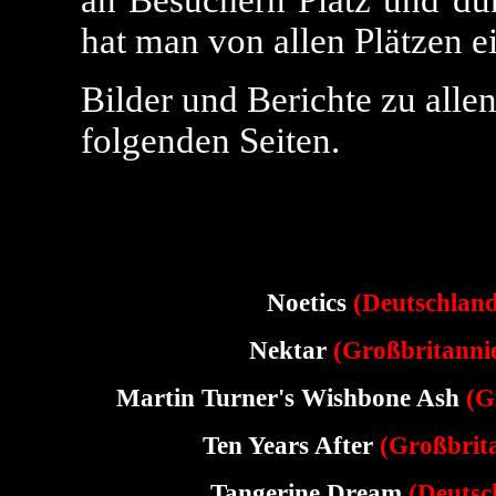
an Besuchern Platz und du
hat man von allen Plätzen e
Bilder und Berichte zu allen
folgenden Seiten.
Noetics
(
Deutschlan
Nektar
(
Großbritanni
Martin Turner's Wishbone Ash
(
G
Ten Years After
(
Großbrit
Tangerine Dream
(Deutsc