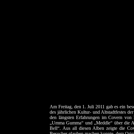
Am Freitag, den 1. Juli 2011 gab es ein b
des jährlichen Kultur- und Altstadtfestes d
den längsten Erfahrungen im Covern von 
„Umma Gumma“ und „Meddle“ über die All
Bell“. Aus all diesen Alben zeigte die C
Besucher glauben machen konnte, dem Origi