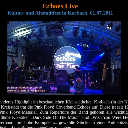
Echoes Live
Kultur- und Altstadtfest in Korbach, 01.07.2011
esonderes Highlight im beschaulichen Kleinstädtchen Korbach (in der
er Kreisstadt trat die Pink Floyd Coverband Echoes auf. Diese ist seit
Pink Floyd-Material. Zum Repertoire der Band gehören alle wichti
time-Klassiker „Dark Side Of The Moon“ und „Wish You Were Here
overband ihre hohe Kompetenz, gewählte Stücke in einer Authentizi
nal auf der Bühne gegenüber zu stehen.