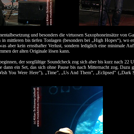
mentalbesetzung und besonders die virtuosen Saxophoneinsätze von G
n in mittleren bis tiefen Tonlagen (besonders bei „High Hopes“), wo 
as aber kein ernsthafter Verlust, sondern lediglich eine minimale Auf
men der alten Originale lösen kann.
eginnen, der sorgfältige Soundcheck zog sich aber bis kurz nach 22 Uh
te dann ein Set, das sich ohne Pause bis nach Mitternacht zog.
Dazu g
„Wish You Were Here”), „Time”, „Us And Them”, „Eclipsed” („Dark 