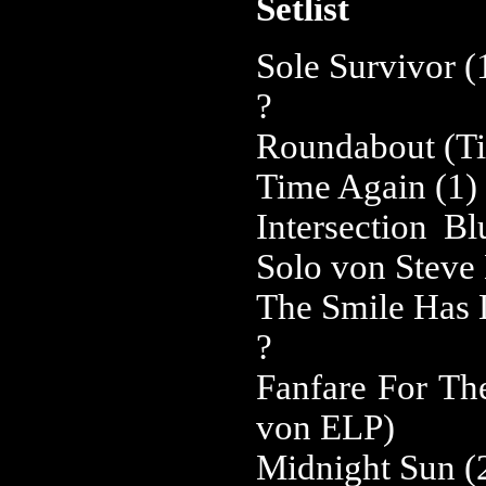
Setlist
Sole Survivor (
?
Roundabout (Ti
Time Again (1)
Intersection Bl
Solo von Stev
The Smile Has 
?
Fanfare For T
von ELP)
Midnight Sun (