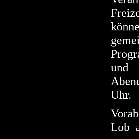
Frei
könn
gemei
Prog
und 
Abend
Uhr.
Vora
Lob a