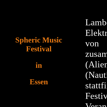
La
Elekt
S
pheric Music
von 
Festival
zusa
(Alie
in
(Nau
Essen
statt
Fest
Vera