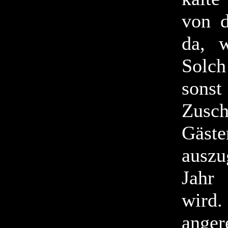
von d
da, 
Solch
sons
Zusch
Gäst
auszu
Jahr 
wird.
ange