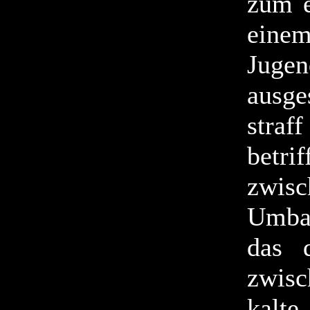
zum e
ein
Jugen
ausge
stra
betri
zwisc
Umbau
das 
zwisc
kalte