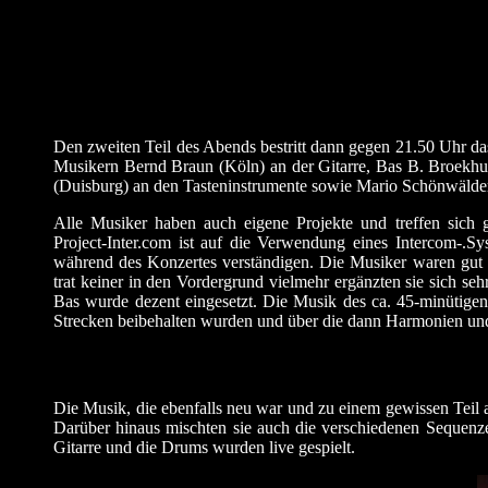
Den zweiten Teil des Abends bestritt dann gegen 21.50 Uhr das
Musikern Bernd Braun (Köln) an der Gitarre, Bas B. Broekhu
(Duisburg) an den Tasteninstrumente sowie Mario Schönwälder 
Alle Musiker haben auch eigene Projekte und treffen sich g
Project-Inter.com ist auf die Verwendung eines Intercom-.S
während des Konzertes verständigen. Die Musiker waren gut
trat keiner in den Vordergrund vielmehr ergänzten sie sich se
Bas wurde dezent eingesetzt. Die Musik des ca. 45-minütigen
Strecken beibehalten wurden und über die dann Harmonien un
Die Musik, die ebenfalls neu war und zu einem gewissen Teil
Darüber hinaus mischten sie auch die verschiedenen Sequenzen
Gitarre und die Drums wurden live gespielt.