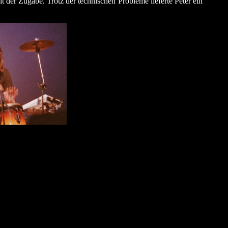
 der Zugabe. Trotz der technischen Probleme lieferte Peter ein