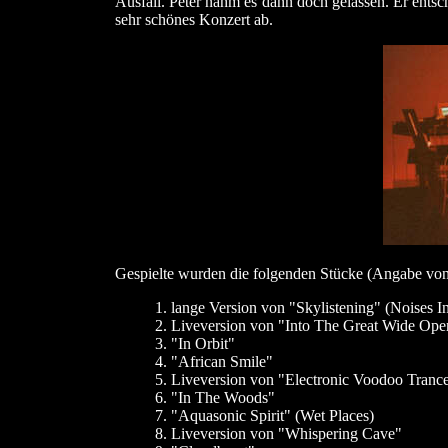
Ausfall. Peter nahm es dann doch gelassen. Er entsc
sehr schönes Konzert ab.
Gespielte wurden die folgenden Stücke (Angabe von
1. lange Version von "Skylistening" (Noises I
2. Liveversion von "Into The Great Wide Ope
3. "In Orbit"
4. "African Smile"
5. Liveversion von "Electronic Voodoo Tranc
6. "In The Woods"
7. "Aquasonic Spirit" (Wet Places)
8. Liveversion von "Whispering Cave"