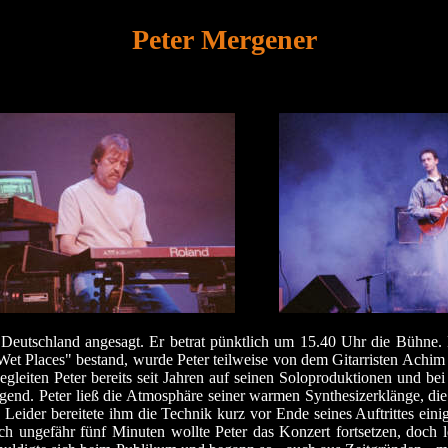
Peter Mergener
Deutschland angesagt. Er betrat pünktlich um 15.40 Uhr die Bühne. 
t Places" bestand, wurde Peter teilweise von dem Gitarristen Achim E
leiten Peter bereits seit Jahren auf seinen Soloproduktionen und bei
agend. Peter ließ die Atmosphäre seiner warmen Synthesizerklänge, d
Leider bereitete ihm die Technik kurz vor Ende seines Auftrittes ein
ach ungefähr fünf Minuten wollte Peter das Konzert fortsetzen, doch 