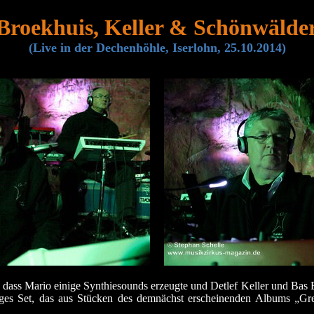
Broekhuis, Keller & Schönwälde
(Live
in der Dechenhöhle, Iserlohn, 25.10.
2014)
dass Mario einige Synthiesounds erzeugte und Detlef Keller und Bas B
iges Set, das aus Stücken des demnächst erscheinenden Albums „Gree