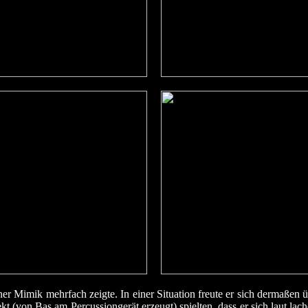
ner Mimik mehrfach zeigte. In einer Situation freute er sich dermaße
kt (von Bas am Percussiongerät erzeugt) spielten, dass er sich laut la