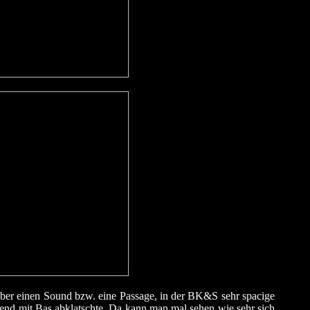
n über einen Sound bzw. eine Passage, in der BK&S sehr spacige
chend mit Bas abklatschte. Da kann man mal sehen wie sehr sich