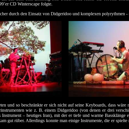
9’er CD Winterscape folgte.
elcher durch den Einsatz von Didgeridoo und komplexen polyrythmen - d
en und so beschränkte er sich nicht auf seine Keyboards, dass wäre
urinstrumenten wie z. B. einem Didgeridoo (von denen er drei versch
 Instrument – heutiges Iran), mit der er tiefe und warme Bassklänge 
gut rüber. Allerdings konnte man einige Instrumente, die er spielte