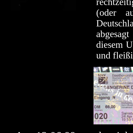
rechtzeit
(oder a
Deutschl
abgesagt
diesem Um
und fleiß