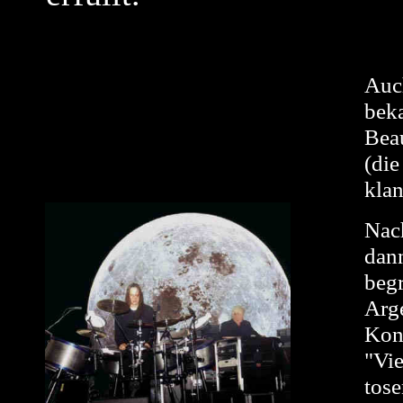
Auc
bek
Bea
(di
klan
Nac
dan
beg
Arge
Kon
"Vie
tos