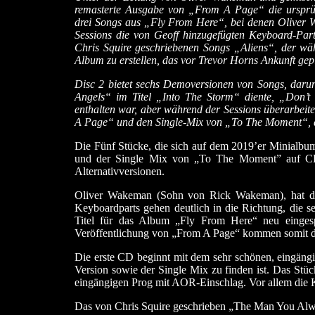
remasterte Ausgabe von „From A Page“ die ursprün
drei Songs aus „Fly From Here“, bei denen Oliver 
Sessions die von Geoff hinzugefügten Keyboard-Part
Chris Squire geschriebenen Songs „Aliens“, der wä
Album zu erstellen, das vor Trevor Horns Ankunft gep
Disc 2 bietet sechs Demoversionen von Songs, daru
Angels“ im Titel „Into The Storm“ diente, „Don’
enthalten war, aber während der Sessions überarbeit
A Page“ und den Single-Mix von „To The Moment“, der
Die Fünf Stücke, die sich auf dem 2019’er Minialbum
und der Single Mix von „To The Moment” auf CD 
Alternativversionen.
Oliver Wakeman (Sohn von Rick Wakeman), hat di
Keyboardparts gehen deutlich in die Richtung, die s
Titel für das Album „Fly From Here“ neu eingespi
Veröffentlichung von „From A Page“ kommen somit di
Die erste CD beginnt mit dem sehr schönen, eingän
Version sowie der Single Mix zu finden ist. Das Stü
eingängigen Prog mit AOR-Einschlag. Vor allem die K
Das von Chris Squire geschrieben „The Man You Alway