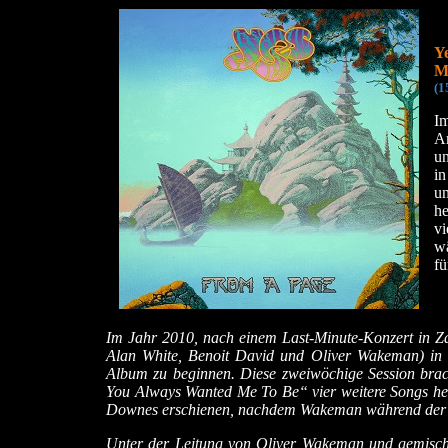
Y
M
(1
Im
A
u
in
u
he
vi
wä
fü
Im Jahr 2010, nach einem Last-Minute-Konzert in Zac
Alan White, Benoit David und Oliver Wakeman) in 
Album zu beginnen. Diese zweiwöchige Session br
You Always Wanted Me To Be“ vier weitere Songs her
Downes erschienen, nachdem Wakeman während der 
Unter der Leitung von Oliver Wakeman und gemischt