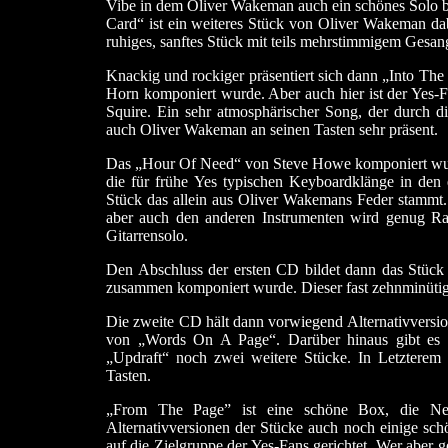
Vibe in dem Oliver Wakeman auch ein schönes Solo be
Card“ ist ein weiteres Stück von Oliver Wakeman dab
ruhiges, sanftes Stück mit teils mehrstimmigem Gesang
Knackig und rockiger präsentiert sich dann „Into Th
Horn komponiert wurde. Aber auch hier ist der Yes-F
Squire. Ein sehr atmosphärischer Song, der durch 
auch Oliver Wakeman an seinen Tasten sehr präsent.
Das „Hour Of Need“ von Steve Howe komponiert wurd
die für frühe Yes typischen Keyboardklänge in den
Stück das allein aus Oliver Wakemans Feder stammt. 
aber auch den anderen Instrumenten wird genug Raum
Gitarrensolo.
Den Abschluss der ersten CD bildet dann das Stück
zusammen komponiert wurde. Dieser fast zehnminütige
Die zweite CD hält dann vorwiegend Alternativversion
von „Words On A Page“. Darüber hinaus gibt es
„Updraft“ noch zwei weitere Stücke. In Letzterem
Tasten.
„From The Page” ist eine schöne Box, die Ne
Alternativversionen der Stücke auch noch einige schö
auf die Zielgruppe der Yes-Fans gerichtet. Wer aber