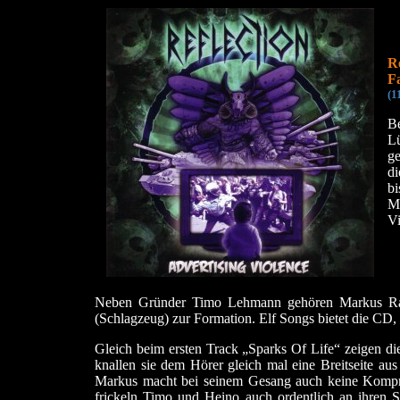
Re
Fa
(1
Be
L
ge
di
b
Me
Vi
Neben Gründer Timo Lehmann gehören Markus Rado
(Schlagzeug) zur Formation. Elf Songs bietet die CD,
Gleich beim ersten Track „Sparks Of Life“ zeigen di
knallen sie dem Hörer gleich mal eine Breitseite au
Markus macht bei seinem Gesang auch keine Komprom
frickeln Timo und Heino auch ordentlich an ihren