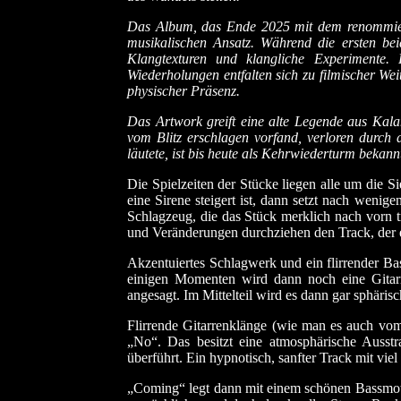
Das Album, das Ende 2025 mit dem renommier
musikalischen Ansatz. Während die ersten beid
Klangtexturen und klangliche Experimente. F
Wiederholungen entfalten sich zu filmischer W
physischer Präsenz.
Das Artwork greift eine alte Legende aus Kala
vom Blitz erschlagen vorfand, verloren durch 
läutete, ist bis heute als Kehrwiederturm beka
Die Spielzeiten der Stücke liegen alle um die S
eine Sirene steigert ist, dann setzt nach wen
Schlagzeug, die das Stück merklich nach vorn tr
und Veränderungen durchziehen den Track, der e
Akzentuiertes Schlagwerk und ein flirrender Bas
einigen Momenten wird dann noch eine Gitarr
angesagt. Im Mittelteil wird es dann gar sphäri
Flirrende Gitarrenklänge (wie man es auch vom 
„No“. Das besitzt eine atmosphärische Ausstr
überführt. Ein hypnotisch, sanfter Track mit viel
„Coming“ legt dann mit einem schönen Bassmotiv