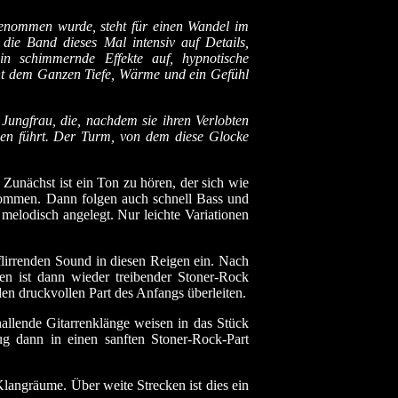
enommen wurde, steht für einen Wandel im
 die Band dieses Mal intensiv auf Details,
 in schimmernde Effekte auf, hypnotische
iht dem Ganzen Tiefe, Wärme und ein Gefühl
Jungfrau, die, nachdem sie ihren Verlobten
eben führt. Der Turm, von dem diese Glocke
 Zunächst ist ein Ton zu hören, der sich wie
ekommen. Dann folgen auch schnell Bass und
 melodisch angelegt. Nur leichte Variationen
 flirrenden Sound in diesen Reigen ein. Nach
n ist dann wieder treibender Stoner-Rock
en druckvollen Part des Anfangs überleiten.
hallende Gitarrenklänge weisen in das Stück
ug dann in einen sanften Stoner-Rock-Part
langräume. Über weite Strecken ist dies ein