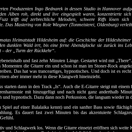
ten Produzenten Ingo Bednarek in dessen Studio in Hannover aufg
en Alben roh, direkt und live eingespielt waren, konzentrierte sich
uzz trifft auf zerbrechliche Melodien, schwere Riffs lösen sich
eite. Das Mastering von Role Wiegner (Tonmeisterei, Oldenburg) verle
matas Heimatstadt Hildesheim auf: die Geschichte der Hildesheimer 
den dunklen Wald irrt, bis eine ferne Abendglocke sie zurück ins L
nnt – der „Turm der Rückkehr“.
iebeneinhalb und fast zehn Minuten Länge. Gestartet wird mit „There“.
igen Momenten die Gitarre ein und schon ist man im Stoner-Rock ang
eiben. Das hat was tranceartiges, hypnotisches. Und doch ist es recht
inen aber immer mehr in diese Klangwelt hineinzieht.
s starten dann in den Track „Is“. Auch die E-Gitarre steigt mit einem
enharmonie mit hinzugefügt und nach nicht ganz anderthalb Minute
sch und hypnotisch. Dazu dann noch Perkussion, die langsam wieder in d
Spiel auf einer Balalaika kennt) und ein sanfter Bass sowie flächig/
ahlung. Es dauert fast zwei Minuten bis das akzentuierte Schlagze
 Gefühl.
 und Schlagwerk los. Wenn die Gitarre einsetzt eröffnen sich weite K