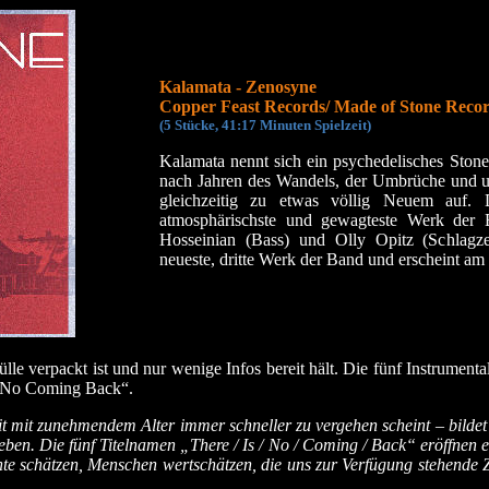
Kalamata - Zenosyne
Copper Feast Records/ Made of Stone Recor
(5 Stücke, 41:17 Mi
nuten Spielzeit)
Kalamata nennt sich ein psychedelisches Stone
nach Jahren des Wandels, der Umbrüche und u
gleichzeitig zu etwas völlig Neuem auf. 
atmosphärischste und gewagteste Werk der B
Hosseinian (Bass) und Olly Opitz (Schlagze
neueste, dritte Werk der Band und erscheint am
lle verpackt ist und nur wenige Infos bereit hält. Die fünf Instrumental
Is No Coming Back“.
it mit zunehmendem Alter immer schneller zu vergehen scheint – bilde
eben. Die fünf Titelnamen „There / Is / No / Coming / Back“ eröffnen
e schätzen, Menschen wertschätzen, die uns zur Verfügung stehende Z