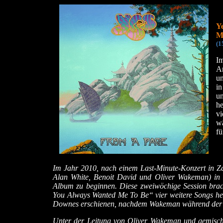
Y
M
(1
Im
A
u
in
u
he
vi
wä
fü
Im Jahr 2010, nach einem Last-Minute-Konzert in Zac
Alan White, Benoit David und Oliver Wakeman) in 
Album zu beginnen. Diese zweiwöchige Session br
You Always Wanted Me To Be“ vier weitere Songs her
Downes erschienen, nachdem Wakeman während der 
Unter der Leitung von Oliver Wakeman und gemischt