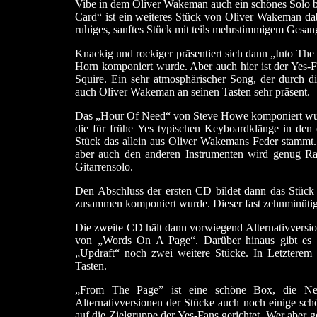
Vibe in dem Oliver Wakeman auch ein schönes Solo be
Card“ ist ein weiteres Stück von Oliver Wakeman dab
ruhiges, sanftes Stück mit teils mehrstimmigem Gesang
Knackig und rockiger präsentiert sich dann „Into Th
Horn komponiert wurde. Aber auch hier ist der Yes-F
Squire. Ein sehr atmosphärischer Song, der durch 
auch Oliver Wakeman an seinen Tasten sehr präsent.
Das „Hour Of Need“ von Steve Howe komponiert wurd
die für frühe Yes typischen Keyboardklänge in den
Stück das allein aus Oliver Wakemans Feder stammt. 
aber auch den anderen Instrumenten wird genug Raum
Gitarrensolo.
Den Abschluss der ersten CD bildet dann das Stück
zusammen komponiert wurde. Dieser fast zehnminütige
Die zweite CD hält dann vorwiegend Alternativversion
von „Words On A Page“. Darüber hinaus gibt es
„Updraft“ noch zwei weitere Stücke. In Letzterem
Tasten.
„From The Page” ist eine schöne Box, die Ne
Alternativversionen der Stücke auch noch einige schö
auf die Zielgruppe der Yes-Fans gerichtet. Wer aber