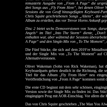
remasterte Ausgabe von „From A Page“ die ursprün
drei Songs aus „Fly From Here“, bei denen Oliver 
Sessions die von Geoff hinzugefügten Keyboard-Part
Chris Squire geschriebenen Songs „Aliens“, der wä
Album zu erstellen, das vor Trevor Horns Ankunft gep
Disc 2 bietet sechs Demoversionen von Songs, daru
Angels“ im Titel „Into The Storm“ diente, „Don’
enthalten war, aber während der Sessions überarbeit
A Page“ und den Single-Mix von „To The Moment“, der
Die Fünf Stücke, die sich auf dem 2019’er Minialbum
und der Single Mix von „To The Moment” auf CD 
Alternativversionen.
Oliver Wakeman (Sohn von Rick Wakeman), hat di
Keyboardparts gehen deutlich in die Richtung, die s
Titel für das Album „Fly From Here“ neu eingespi
Veröffentlichung von „From A Page“ kommen somit di
Die erste CD beginnt mit dem sehr schönen, eingän
Version sowie der Single Mix zu finden ist. Das Stü
eingängigen Prog mit AOR-Einschlag. Vor allem die K
Das von Chris Squire geschrieben „The Man You Alway