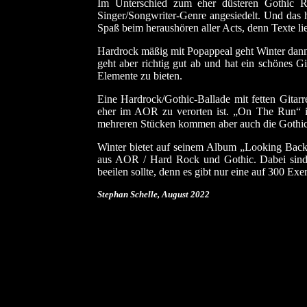
Im Unterschied zum eher düsteren Gothic 
Singer/Songwriter-Genre angesiedelt. Und das 
Spaß beim heraushören aller Acts, denn Texte lie
Hardrock mäßig mit Popappeal geht Winter dan
geht aber richtig gut ab und hat ein schönes G
Elemente zu bieten.
Eine Hardrock/Gothic-Ballade mit fetten Gitar
eher im AOR zu verorten ist. „On The Run“ is
mehreren Stücken kommen aber auch die Gothic-E
Winter bietet auf seinem Album „Looking Back“,
aus AOR / Hard Rock und Gothic. Dabei sind 
beeilen sollte, denn es gibt nur eine auf 300 Exe
Stephan Schelle, August
2022