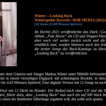
Winter – Looking Back
Wintergothic Records / BOB MEDIA (2022)
(16 Stücke, 62:48 Minuten Spielzeit)
Im Herbst 2021 veröffentlichte das Dark / Got
Album „Pale Horse“ als CD und Doppel-Vinyl. 
aber noch viel weiter zurück reicht und die
erhältlich sind, wurden Stimmen nach den früh
die besten Songs des Back-Katalogs zu übera
„Looking Back“ zu veröffentlichen.
r dem Gitarrist und Sänger Markus Winter unter Mithilfe befreundeter 
nt in einem vierseitigen Digipack mit achtseitigem Booklet, in dem
bis 4:43 Minuten Spielzeit. Eine digitale Version mit 12 Songs ist auc
 Vinyl mit 12 Titeln im Handel. Der Bedarf nach einer CD und die T
hatten, führte dazu, dass „Looking Back“ nun auch als auf 300 Stück
 einen der limitierten Silberlinge ergattern will, der sollte sich sputen.