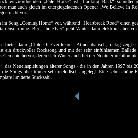
Rock einzuordnenden „Pale Horse“ ist „Looking Back“ soundtec
hört man auch gleich im energiegeladenen Opener „We Believe In Rock“
gen nicht vor.
n im Song „Coming Home“ vor, während „Heartbreak Road“ einen gew
itarrensolo inne. Bei „The Flyer“ geht Winter dann elektronischer v
ren bietet dann „Child Of Everdream“. Atmosphärisch, rockig zeigt s
t ein druckvoller Rocksong und mit der sehr einfühlsamen Ballade
lemente hervor, deren sich Winter auch bei der Neuinterpretation nic
 das Neueinspielungen älterer Songs - die in den Jahren 1997 bis 20
die Songs aber immer sehr melodisch angelegt. Eine sehr schöne E
mplare limitierte Stückzahl.