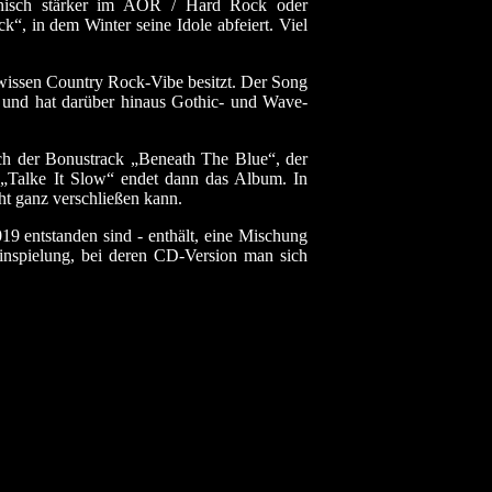
hnisch stärker im AOR / Hard Rock oder
, in dem Winter seine Idole abfeiert. Viel
issen Country Rock-Vibe besitzt. Der Song
or und hat darüber hinaus Gothic- und Wave-
ich der Bonustrack „Beneath The Blue“, der
 „Talke It Slow“ endet dann das Album. In
ht ganz verschließen kann.
19 entstanden sind - enthält, eine Mischung
inspielung, bei deren CD-Version man sich