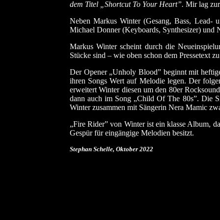
dem Titel „Shortcut To Your Heart”.
Mir lag zur
Neben Markus Winter (Gesang, Bass, Lead- un
Michael Donner (Keyboards, Synthesizer) und 
Markus Winter scheint durch die Neueinspielu
Stücke sind – wie oben schon dem Pressetext zu 
Der Opener „Unholy Blood” beginnt mit heftigen 
ihren Songs Wert auf Melodie legen. Der folge
erweitert Winter diesen um den 80er Rocksound. 
dann auch im Song „Child Of The 80s”. Die Sin
Winter zusammen mit Sängerin Nera Mamic zwar n
„Fire Rider” von Winter ist ein klasse Album, d
Gespür für eingängige Melodien besitzt.
Stephan Schelle, Oktober
2022