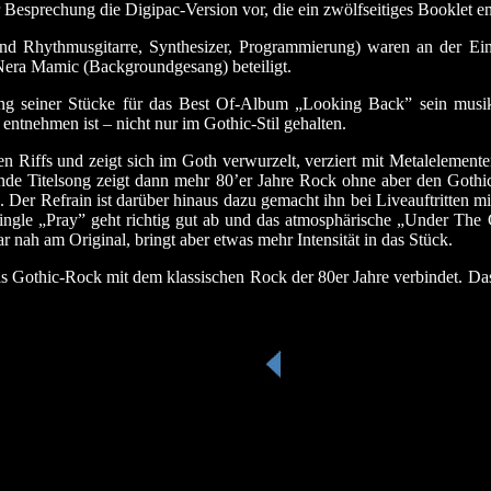
 Besprechung die Digipac-Version vor, die ein zwölfseitiges Booklet en
d Rhythmusgitarre, Synthesizer, Programmierung) waren an der Ein
Nera Mamic (Backgroundgesang) beteiligt.
ng seiner Stücke für das Best Of-Album „Looking Back” sein musika
entnehmen ist – nicht nur im Gothic-Stil gehalten.
Riffs und zeigt sich im Goth verwurzelt, verziert mit Metalelementen
nde Titelsong zeigt dann mehr 80’er Jahre Rock ohne aber den Gothic-
Der Refrain ist darüber hinaus dazu gemacht ihn bei Liveauftritten m
gle „Pray” geht richtig gut ab und das atmosphärische „Under The G
ah am Original, bringt aber etwas mehr Intensität in das Stück.
as Gothic-Rock mit dem klassischen Rock der 80er Jahre verbindet. Das