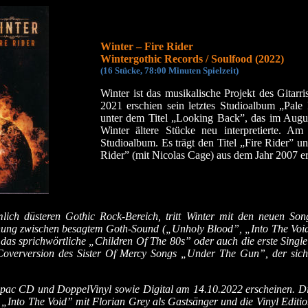
Winter – Fire Rider
Wintergothic Records / Soulfood (2022)
(16 Stücke, 78:00 Minuten Spielzeit)
Winter ist das musikalische Projekt des Gitar
2021 erschien sein letztes Studioalbum „Pal
unter dem Titel „Looking Back”, das im Augu
Winter ältere Stücke neu interpretierte. A
Studioalbum. Es trägt den Titel „Fire Rider” u
Rider” (mit Nicolas Cage) aus dem Jahr 2007 er
ch düsteren Gothic Rock-Bereich, tritt Winter mit den neuen Song
hung zwischen besagtem Goth-Sound („Unholy Blood”, „Into The Void”
 das sprichwörtliche „Children Of The 80s” oder auch die erste Singl
Coverversion des Sister Of Mercy Songs „Under The Gun”, der sich
gipac CD und DoppelVinyl sowie Digital am 14.10.2022 erscheinen. D
 „Into The Void” mit Florian Grey als Gastsänger und die Vinyl Editi