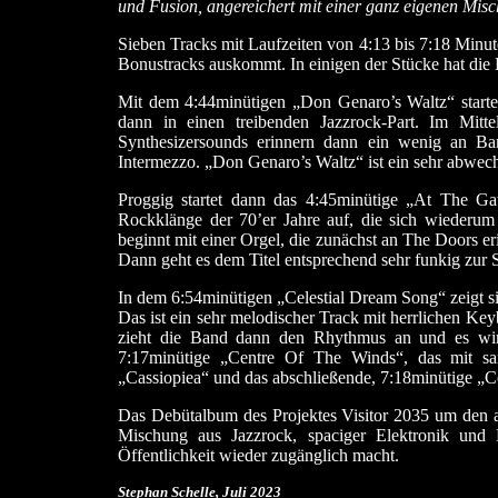
und Fusion, angereichert mit einer ganz eigenen Mis
Sieben Tracks mit Laufzeiten von 4:13 bis 7:18 Minute
Bonustracks auskommt. In einigen der Stücke hat die 
Mit dem 4:44minütigen „Don Genaro’s Waltz“ starte
dann in einen treibenden Jazzrock-Part. Im Mitte
Synthesizersounds erinnern dann ein wenig an Ba
Intermezzo. „Don Genaro’s Waltz“ ist ein sehr abwechs
Proggig startet dann das 4:45minütige „At The Ga
Rockklänge der 70’er Jahre auf, die sich wiederum
beginnt mit einer Orgel, die zunächst an The Doors er
Dann geht es dem Titel entsprechend sehr funkig zur S
In dem 6:54minütigen „Celestial Dream Song“ zeigt si
Das ist ein sehr melodischer Track mit herrlichen K
zieht die Band dann den Rhythmus an und es wird 
7:17minütige „Centre Of The Winds“, das mit san
„Cassiopiea“ und das abschließende, 7:18minütige „C
Das Debütalbum des Projektes Visitor 2035 um den a
Mischung aus Jazzrock, spaciger Elektronik und
Öffentlichkeit wieder zugänglich macht.
Stephan Schelle, Juli 2023