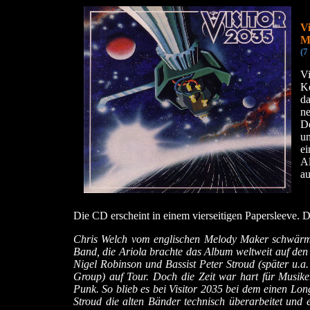
Vi
M
(7
V
Ke
da
n
De
un
e
A
a
Die CD erscheint in einem vierseitigen Papersleeve. 
Chris Welch vom englischen Melody Maker schwärmt
Band, die Ariola brachte das Album weltweit auf den 
Nigel Robinson und Bassist Peter Stroud (später u.
Group) auf Tour. Doch die Zeit war hart für Musiker
Punk. So blieb es bei Visitor 2035 bei dem einen Lon
Stroud die alten Bänder technisch überarbeitet und 