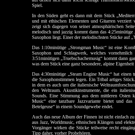
Spiel.
In den Süden geht es dann mit dem Stück „Mediter
und mit ethischen Elementen und Gitarren verziert
zeigt sich dagegen von seiner atmosphärischen Seit
melodisch und jazzig kommt dann das 4:25minütige 
Saxophon liegt. Einer der melodischsten Stücke auf „
Das 1:10minütige „Strongman Music“ ist eine Komb
Saxophon und Schlagwerk, welches vornehmlich m
3:51minütigen „Truebschachemusig“ kommt dann gar 
was dem Stück eine ganz besondere, alpine Eigenheit v
Das 4:30minütige „Steam Engine Music“ hat einen tr
die Saxophonstimmen legen. Ein Tribal artiges Stück
in dem es auch um die italienische Weltraumforschun
den Weltraum. Akustikinstrumente, die ein italieni
Sounds. Eine Stimmung aus dem mittleren Osten 
Music“ eine tanzbare Jazzvariante bietet und d
Betelgeuse“ in einem Soundgewebe endet.
Auch das neue Album der Finnen ist nicht einfach z
aus Jazz, Worldmusic, ethnischen Klängen und elektr
Vorgänger wirken die Stücke teilweise recht eingän
Tipp daher, vorher Probehören.