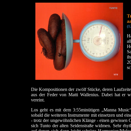
T
a
(1
Ha
al
He
Sa
ih
20
sc
Die Kompositionen der zwölf Stücke, deren Laufzeite
aus der Feder von Matti Wallenius. Dabei hat er wi
vereint.
Los geht es mit dem 3:55minütigen „Manna Music“.
sobald die weiteren Instrumente mit einsetzen und e
- trotz der ungewöhnlichen Klänge - einen gewissen 
sich Tunto der alten Seidenstraße widmen. Sehr rhyt
auf denen sich dann leicht schräge Harmonien/Melodi