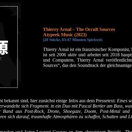
Thierry Arnal – The Occult Sources
Atypeek Music (2023)
(20 Stücke, 63:47 Minuten Spielzeit)
Thierry Arnal ist ein französischer Komponist,
ist seit 2006 aktiv und arbeitet seit 2018 hau
und Computern. Thierry Arnal veröffentlic
Sources“, das den Soundtrack der gleichnamigen
t bekannt sind, hier zunächst einige Infos aus dem Pressetext:
Eines s
verwandelte sich Fragment. in ein Duo mit Pascal Bertier am Bass, w
r Band aus Post-Rock, Drone, Shoegaze, Doom, Post-Metal und Slo
ren sich darauf, traumhafte Atmosphären zu schaffen, Schatten und L
emacher und Autor Laurent Courau an dem ehrgeizigen Projekt „The