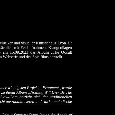
 Musiker und visueller Künstler aus Lyon. Er
ptsächlich mit Feldaufnahmen, Klangcollagen
hte am 15.09.2023 das Album „The Occult
 Webserie und des Spielfilms darstellt.
einer wichtigsten Projekte, Fragment., wurde
as zu ihrem Album „Nothing Will Ever Be The
w-Core entzieht sich der traditionellen
icht auszubalancieren und starke melodische
 Occult Sources: Deep Inside the Abode of