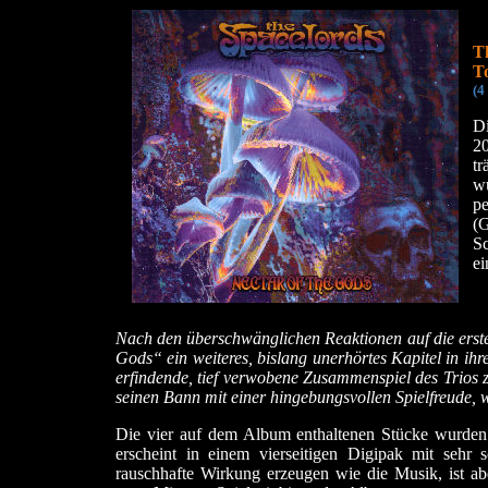
T
T
(4
D
2
t
wu
p
(G
Sc
ei
Nach den überschwänglichen Reaktionen auf die erste
Gods“ ein weiteres, bislang unerhörtes Kapitel in ih
erfindende, tief verwobene Zusammenspiel des Trios 
seinen Bann mit einer hingebungsvollen Spielfreude, 
Die vier auf dem Album enthaltenen Stücke wurden
erscheint in einem vierseitigen Digipak mit sehr
rauschhafte Wirkung erzeugen wie die Musik, ist ab