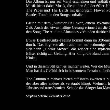
Das Album ist nur auf Vinyl erscheinen und enthält 
Musik bietet dabei Musik, die an den Stil der 60’e
The Papas und The Byrds mit gehörigem Flower Powe
Beatles-Touch in den Songs enthalten.
Gleich mit dem „Summer Of Love“, einem 3:52minütig
Zeit. Auch der etwas hallige Gesang erinnert an die 
den Song. The Autumn Almanacs verbinden darüber hin
Etwas Beatles/Kinks-Feeling kommt dann im 3:06mi
durch. Das liegt vor allem auch am mehrstimmigen 
sich dann „Horror Movie“, das wieder eine typisc
Bläser richtig zur Geltung. Hier klingt die Band d
Kinks.
Und in diesem Stil geht es munter weiter. Wer die Musi
Man hat das Gefühl sich in bekanntem Terrain zu bef
The Autumn Almanacs bieten auf ihrem zweiten Alb
der aber alles andere als verstaubt klingt. Vielmehr 
Jahrtausend transformiert. Schade das Sänger Ian Maxw
Stephan Schelle, Dezember
2022