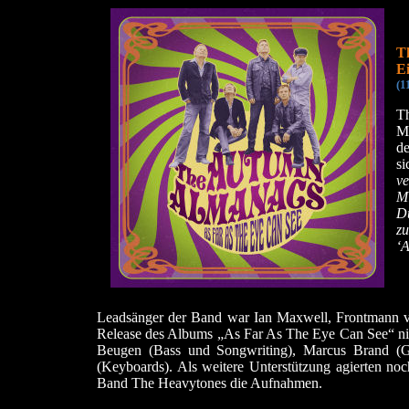
T
Ei
(1
Th
M
de
si
ve
M
D
z
‘A
Leadsänger der Band war Ian Maxwell, Frontmann v
Release des Albums „As Far As The Eye Can See“ nic
Beugen (Bass und Songwriting), Marcus Brand (Gi
(Keyboards). Als weitere Unterstützung agierten noc
Band The Heavytones die Aufnahmen.