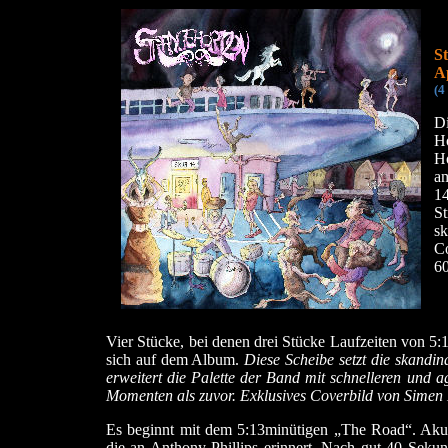
S
A
(4
D
H
Ho
a
1
S
sk
C
6
Vier Stücke, bei denen drei Stücke Laufzeiten von 5:
sich auf dem Album.
Diese Scheibe setzt die skandi
erweitert die Palette der Band mit schnelleren und 
Momenten als zuvor. Exklusives Coverbild von Simen
Es beginnt mit dem 5:13minütigen „The Road“. Akust
die an Anthony Phillips erinnert. Nach gut 40 Sekun