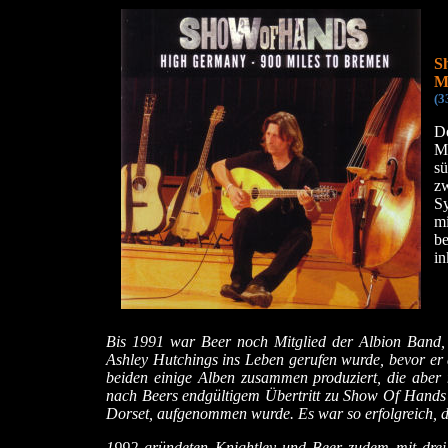
S
M
(3
D
Mu
s
z
S
mi
b
in
Bis 1991 war Beer noch Mitglied der Albion Band,
Ashley Hutchings ins Leben gerufen wurde, bevor er 
beiden einige Alben zusammen produziert, die aber 
nach Beers endgültigem Übertritt zu Show Of Hands 
Dorset, aufgenommen wurde. Es war so erfolgreich, 
1992 gründeten Knightley und Beer zudem mit drei