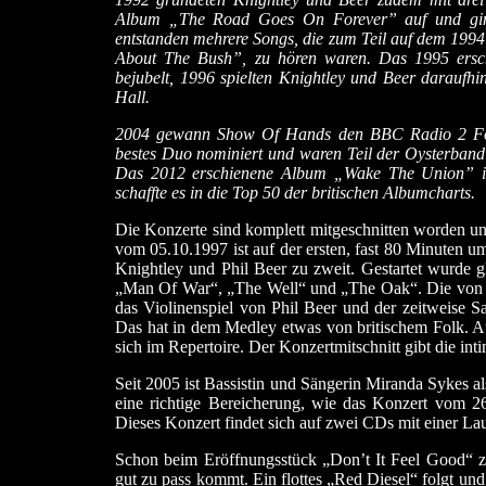
Album „The Road Goes On Forever” auf und ging
entstanden mehrere Songs, die zum Teil auf dem 1994
About The Bush”, zu hören waren. Das 1995 ersc
bejubelt, 1996 spielten Knightley und Beer daraufh
Hall.
2004 gewann Show Of Hands den BBC Radio 2 Folk 
bestes Duo nominiert und waren Teil der Oysterband 
Das 2012 erschienene Album „Wake The Union” ist
schaffte es in die Top 50 der britischen Albumcharts.
Die Konzerte sind komplett mitgeschnitten worden un
vom 05.10.1997 ist auf der ersten, fast 80 Minuten 
Knightley und Phil Beer zu zweit. Gestartet wurde 
„Man Of War“, „The Well“ und „The Oak“. Die von St
das Violinenspiel von Phil Beer und der zeitweise S
Das hat in dem Medley etwas von britischem Folk. A
sich im Repertoire. Der Konzertmitschnitt gibt die in
Seit 2005 ist Bassistin und Sängerin Miranda Sykes als
eine richtige Bereicherung, wie das Konzert vom 
Dieses Konzert findet sich auf zwei CDs mit einer La
Schon beim Eröffnungsstück „Don’t It Feel Good“ ze
gut zu pass kommt. Ein flottes „Red Diesel“ folgt un