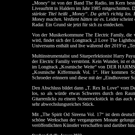
„Money“ ist von der Band The Radio, im Kern bes
Liveauftritt in Haldern im Jahr 1985 mitgeschnitten.
stärkste Titel heißt „Money“. Da geht’s richtig los
Money machen. Verdient hätten sie es.
Leider scheint 
Radar. Ein Grund sie jetzt für sich zu entdecken.
Von der Musikerkommune The Electric Family, die v
wird, findet sich der Longtrack „I Love The Lighthou
Universums enthält und live während der 2019’er „Te
Multiinstrumentalist und Sitarperfektionist Harry Pay
der Electric Familiy verströmt. Kein Wunder, ist er
im Longtrack „Kosmische Weite“ von DER HARMS wi
„Kosmische Kiffermusik Vol. 1“. Hier kommen So
Schroeder erinnern und diese mit der „Eindhovener Sc
Den Abschluss bildet dann „T. Rex In Love“ vom De
los, so als würde etwas Schweres durch den Raum 
Gitarrenlicks zu einem Stonerrockstück in das auch
sehr abwechslungsreiches Stück.
Mit „The Spirit Od Sireena Vol. 17“ ist dem deutsc
schöne Werkschau der vergangenen Monate gelungen
veröffentlichten Künstler verschaffen und darüber h