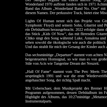
Wonderland 1970 auflöste fanden sich in 1971 Achi
Band das Album „Wonderland Band No. One“ mit 26 
diesem Namen. Der perkussive Track, bietet eine Mis
Lights Of Human nennt sich das Projekt von Gita
Symphonic Floyd) und seinem Sohn, Gitarrist und P
ein Debütalbum herausgebracht. 2022 erfolgte dan
das Stück „Kids Of Now“, das mit flirrenden Gitarre
Clitko singt den Song während Luke, Annalena und L
sehen sowohl die ökologische wie auch die politisch
Und das strahlt für mich der Gesang der Kinder auch 
Das sechsminütige „Departure” stammt vom achten Na
beigesteuerten Hornsignal, so wie man es von groß
Stile von Acts wie Tangerine Dream der Neuzeit.
„Hall Of Fame“ stammt vom The Perc Meets Th
ursprünglich 1991 und war die erste Wiederveröffe
angehauchter Song, der richtig Spaß macht.
Mit Ueberschaer, dem Musikprojekt des Bremer He
Programm aufgenommen, dessen Debütalbum im Feb
Highlight des Albums, das 10:27minütige „Metamorp
Instrumentalparts.