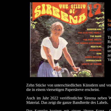
Sa
Si
(1
Tr
Re
pa
un
z
Ve
Zehn Stücke von unterschiedlichen Künstlern und ver
die in einem vierseitigen Papersleeve erscheint.
Auch im Jahr 2022 veröffentlichte Sireena neben W
Material. Das zeigt die ganze Bandbreite des Labels.
Der Sampler beginnt mit einem älteren Song, 