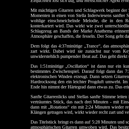
Einfachheit löst sich auf, und menschlicher Affekt e
Mit mächtigen Gitarren und Schlagwerk beginnt der
Momenten in einen von Stella Inderwiesens sanfter S
wohlige einschmeichelnde Melodie, die in den R
konterkariert wird. Das wirkt wie zwei unterschiedli
Schlagzeug an Bands der Marke Anathema erinner
Atmosphäre geschaffen, die fesseln. Der Song geht dar
Dem folgt das 4:37minütige „Trance“, das atmosphär
zart wirkt. Dabei wird sie zunächst nur vom Ke
unwiderstehlich pumpender Beat auf. Das geht direkt 
Das 1:51minütige „Oscillation“ ist dann nur ein ku
bestimmtes Zwischenspiel. Darauf folgt dann das 7
elektronischen Winden erzeugt. Dann setzen Gitarren
Hardrocksong den ein leichter Progduft umweht. Im M
Ende hin nimmt der Härtegrad dann etwas zu. Das erin
Sanfte Gitarrenlicks und Stellas sanfte Stimme leit
verträumtes Stück, das nach drei Minuten - mit Ein
dann mit „Rotations“ ein mit 2:24 Minuten wieder re
Klängen getragen wird, wirkt wieder recht zart und ve
Das Titelstück bringt es dann auf 5:28 Minuten und sc
atmosphärischen Gitarren umwoben wird. Das besitzt