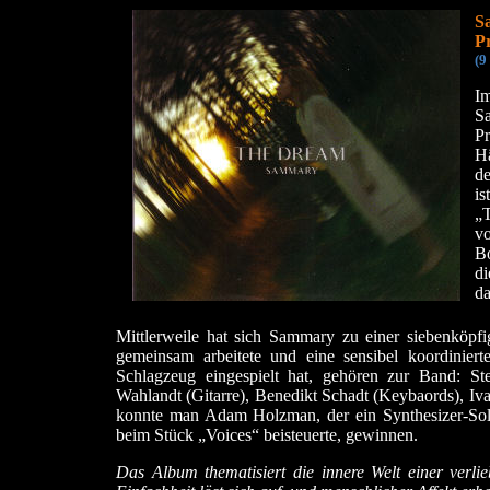
S
P
(9
I
S
Pr
H
de
is
„
vo
Bo
di
da
Mittlerweile hat sich Sammary zu einer siebenkö
gemeinsam arbeitete und eine sensibel koordinier
Schlagzeug eingespielt hat, gehören zur Band: St
Wahlandt (Gitarre), Benedikt Schadt (Keybaords), Iva
konnte man Adam Holzman, der ein Synthesizer-Sol
beim Stück „Voices“ beisteuerte, gewinnen.
Das Album thematisiert die innere Welt einer verli