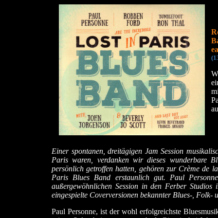
R
B
e
(1
Wa
ei
m
P
au
Einer spontanen, dreitägigen Jam Session musikalisc
Paris waren, verdanken wir dieses wunderbare Blu
persönlich getroffen hatten, gehören zur Crème de l
Paris Blues Band erstaunlich gut. Paul Personne
außergewöhnlichen Session in den Ferber Studios i
eingespielte Coverversionen bekannter Blues-, Folk- 
Paul Personne, ist der wohl erfolgreichste Bluesmus