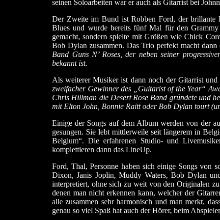
seinen Soloarbeiten war er auch als Gitarrist bei Johnn
Der Zweite im Bund ist Robben Ford, der brillante B
Blues und wurde bereits fünf Mal für den Grammy 
gemacht, sondern spielte mit Größen wie Chick Core
Bob Dylan zusammen. Das Trio perfekt macht dann d
Band Guns N’ Roses, der neben seiner progressiven
bekannt ist.
Als weiterer Musiker ist dann noch der Gitarrist und
zweifacher Gewinner des „Guitarist of the Year“ Awa
Chris Hillman die Desert Rose Band gründete und heu
mit Elton John, Bonnie Raitt oder Bob Dylan tourt (u
Einige der Songs auf dem Album werden von der au
gesungen. Sie lebt mittlerweile seit längerem in Belg
Belgium“. Die erfahrenen Studio- und Livemusik
komplettieren dann das LineUp.
Ford, Thal, Personne haben sich einige Songs von s
Dixon, Janis Joplin, Muddy Waters, Bob Dylan und 
interpretiert, ohne sich zu weit von den Originalen 
denen man nicht erkennen kann, welcher der Gitarren
alle zusammen sehr harmonisch und man merkt, dass
genau so viel Spaß hat auch der Hörer, beim Abspiele