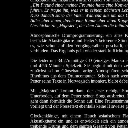
„Ein Freund einer meiner Freunde hatte eine Konvers
fuhren. Er fragte ihn, was er in seinem nächsten Le
Kurz danach starb der Vater. Während alle um das G
Adler über ihnen, drehte eine Runde über ihren Köpf
Geschichte zu „Majestet“, der dem Album die Initial
Atmosphärische Drumprogrammierung, ein altes K
bestückte Akustikgitarre und Petter’s betörende Stimm
es, wie schon auf den Vorgängeralben geschafft,
verbinden. Das Ergebnis geht wieder stark in Richt
Die leider nur 34:27minütige CD (einziges Manko is
und 4:56 Minuten Spielzeit. Sie beginnt mit dem z
zunächst schon Gänsehaut artige Atmosphären sch
Rhythmus aus dem Drumcomputer. Schon nach wenige
Petter seine Texte in Norwegisch intoniert, bleibt dabe
Mit „Majestet“ kommt dann der erste richtige Son
Unterboden, auf dem Petter seinen Song ausbreitet. 
geht dann förmlich die Sonne auf. Eine Frauenstim
vorliegt und der Pressetext ebenfalls keine Hinweise g
Glockenklänge, mit einem Hauch asiatischem Flai
Akustikgitarre ein und es entwickelt sich ein atmos
treibende Drums und dem sanften Gesang von Petter, 