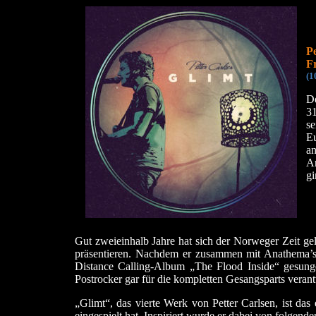
Pe
Fr
(1
D
3
s
E
a
A
gi
Gut zweieinhalb Jahre hat sich der Norweger Zeit ge
präsentieren. Nachdem er zusammen mit Anathema’
Distance Calling-Album „The Flood Inside“ gesung
Postrocker gar für die kompletten Gesangsparts veran
„Glimt“, das vierte Werk von Petter Carlsen, ist da
eingespielt hat. Inspiriert wurde er dabei von folgend