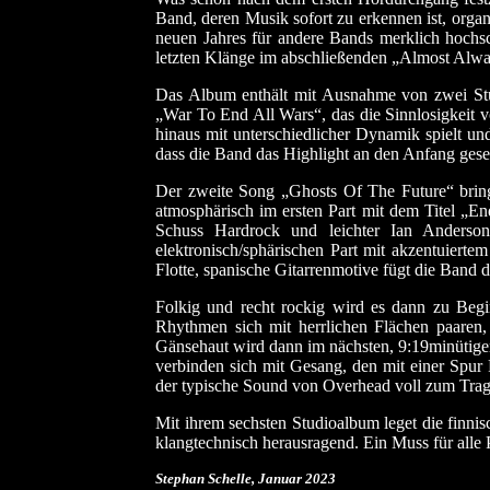
Band, deren Musik sofort zu erkennen ist, organi
neuen Jahres für andere Bands merklich hochs
letzten Klänge im abschließenden „Almost Alwa
Das Album enthält mit Ausnahme von zwei Stüc
„War To End All Wars“, das die Sinnlosigkeit vo
hinaus mit unterschiedlicher Dynamik spielt un
dass die Band das Highlight an den Anfang gese
Der zweite Song „Ghosts Of The Future“ bringt
atmosphärisch im ersten Part mit dem Titel „E
Schuss Hardrock und leichter Ian Anderson
elektronisch/sphärischen Part mit akzentuiert
Flotte, spanische Gitarrenmotive fügt die Band 
Folkig und recht rockig wird es dann zu Begi
Rhythmen sich mit herrlichen Flächen paaren,
Gänsehaut wird dann im nächsten, 9:19minütigen
verbinden sich mit Gesang, den mit einer Spu
der typische Sound von Overhead voll zum Tragen
Mit ihrem sechsten Studioalbum leget die finni
klangtechnisch herausragend. Ein Muss für alle 
Stephan Schelle, Januar
2023