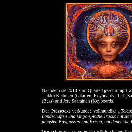
Nachdem sie 2018 zum Quartett geschrumpft war
Jaakko Kettunen (Gitarren, Keyboards - bei „Sa
(Bass) und Jere Saarainen (Keyboards).
Der Pressetext verkündet vollmundig:
„Telepa
Landschaften und lange epische Tracks mit star
jüngsten Ereignissen und Krisen, mit denen die We
Was schon nach dem ersten Hördurchgang festzus