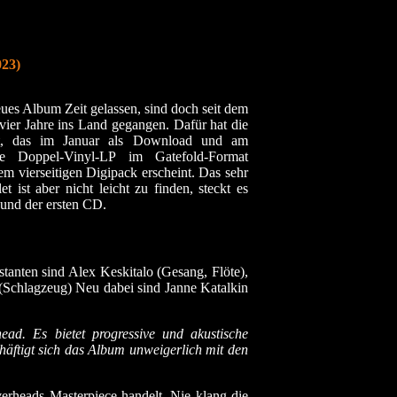
23)
eues Album Zeit gelassen, sind doch seit dem
vier Jahre ins Land gegangen. Dafür hat die
ht, das im Januar als Download und am
e Doppel-Vinyl-LP im Gatefold-Format
em vierseitigen Digipack erscheint. Das sehr
 ist aber nicht leicht zu finden, steckt es
und der ersten CD.
anten sind Alex Keskitalo (Gesang, Flöte),
 (Schlagzeug) Neu dabei sind Janne Katalkin
ad. Es bietet progressive und akustische
häftigt sich das Album unweigerlich mit den
verheads Masterpiece handelt. Nie klang die