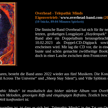
Overhead - Telepathic Minds
Eigenvertrieb /
www.overhead-band.com
(20
(10 Stücke, 89:04 Minuten Spielzeit)
Die finnische Band Overhead hat sich für ihr n
letzten, großartigen Longplayer „Haydenpark“ 
Band aber ein Doppelalbum herausgebrac
10.02.2023 als Doppel-CD-Digipack sowi
erscheinen wird. Mir lag die CD vor, die in ein
bunte und schön gemachte zwölfseitige Booklet
doch in einer Lasche zwischen dem Frontcover 
en, besteht die Band anno 2022 wieder aus fünf Musikern. Die Konst
il Across The Universe“ und „Sheep Stay Silent“), und Ville Sjöblom
thic Minds“ ist musikalisch das bisher stärkste Album von Overhe
ken Melodien, groovigen Riffs und eingängigen Refrains. Textlich besc
lt konfrontiert ist.
tellen ist, ist dass es sich bei „Telepathic Minds“ in der Tat um O