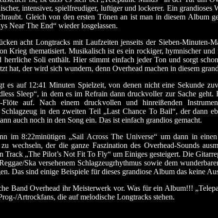
scher, intensiver, spielfreudiger, luftiger und lockerer. Ein grandioses
chraubt. Gleich von den ersten Tönen an ist man in diesem Album g
ys Near The End“ wieder losgelassen.
ken acht Longtracks mit Laufzeiten jenseits der Sieben-Minuten-Ma
n Krieg thematisiert. Musikalisch ist es ein rockiger, hymnischer und
d herrliche Soli enthält. Hier stimmt einfach jeder Ton und sorgt sch
tzt hat, der wird sich wundern, denn Overhead machen in diesem grandi
 es auf 12:41 Minuten Spielzeit, von denen nicht eine Sekunde zuvie
ndless Sleep“, in dem es im Refrain dann druckvoller zur Sache geh
-Flöte auf. Nach einem druckvollen und hinreißenden Instrumen
em Schlagzeug in den zweiten Teil „Last Chance To Bail“, der dann eb
dann auch noch in den Song ein. Das ist einfach grandios gemacht.
nn im 8:22minütigen „Sail Across The Universe“ um dann in einen 
 zu wechseln, der die ganze Faszination des Overhead-Sounds ausma
 Track „The Pilot’s Not Fit To Fly“ um Einiges gesteigert. Die Gitarr
r Reggae/Ska versehenem Schlagzeugrhythmus sowie dem wunderbaren 
. Das sind einige Beispiele für dieses grandiose Album das keine Ausf
sche Band Overhead ihr Meisterwerk vor. Was für ein Album!!! „Telepa
Prog-/Artrockfans, die auf melodische Longtracks stehen.