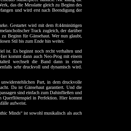
 Werk, das die Messlatte gleich zu Beginn des
efangen und wird erst nach Beendigung der
rke. Gestartet wird mit dem 8:44minütigen
 melancholischer Track zugleich, der darüber
on zu Beginn für Gänsehaut. Wer nun glaubt,
osen Stil bis zum Ende hin weiter.
l ist. Es beginnt noch recht verhalten und
t. Hier kommt dann auch Neo-Prog mit einem
talteil wechselt die Band dann in einen
enfalls sehr druckvoll und dynamisch wird.
unwiderstehlichen Part, in dem druckvolle
cht. Da ist Gänsehaut garantiert. Und die
epassagen sind einfach zum Dahinfließen und
Querflötenspiel in Perfektion. Hier kommt
älle aufweist.
thic Minds“ ist sowohl musikalisch als auch