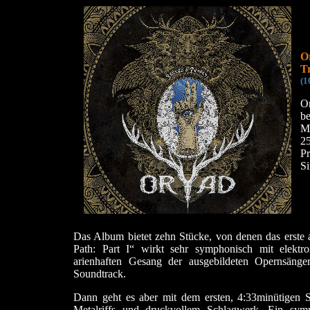
O
T
(1
O
b
Ma
25
P
Si
Das Album bietet zehn Stücke, von denen das erste a
Path: Part I“ wirkt sehr symphonisch mit elektron
arienhaften Gesang der ausgebildeten Opernsäng
Soundtrack.
Dann geht es aber mit dem ersten, 4:33minütigen S
Metalriffs und druckvollem Schlagwerk. Ein symp