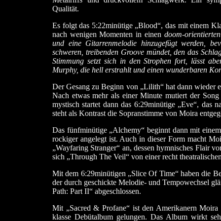
Qualität.
Es folgt das 5:22minütige „Blood“, das mit einem Kl
nach wenigen Momenten in einen
doom-orientierten
und eine Gitarrenmelodie hinzugefügt werden, bevo
schweren, treibenden Groove mündet, den das Schlagz
Stimmung setzt sich in den Strophen fort, lässt ab
Murphy, die hell erstrahlt und einen wunderbaren Kon
Der Gesang zu Beginn von „Lilith“ hat dann wieder ein
Nach etwas mehr als einer Minute mutiert der Song
mystisch startet dann das 6:29minütige „Eve“, das n
steht als Kontrast die Sopranstimme von Moira entgeg
Das fünfminütige „Alchemy“ beginnt dann mit einem s
rockiger angelegt ist. Auch in dieser Form macht Moi
„Wayfaring Stranger“ an, dessen hymnisches Flair vo
sich „Through The Veil“ von einer recht theatralischen
Mit dem 6:29minütigen „Slice Of Time“ haben die Bei
der durch geschickte Melodie- und Tempowechsel gl
Path: Part II“ abgeschlossen.
Mit „Sacred & Profane“ ist den Amerikanern Moira 
klasse Debütalbum gelungen. Das Album wirkt seh