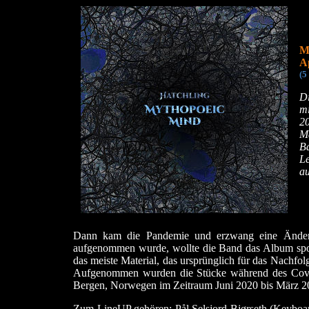
M
A
(5
D
m
20
M
Ba
Le
au
Dann kam die Pandemie und erzwang eine Änder
aufgenommen wurde, wollte die Band das Album spont
das meiste Material, das ursprünglich für das Nachfol
Aufgenommen wurden die Stücke während des Covi
Bergen, Norwegen im Zeitraum Juni 2020 bis März 2
Zum LineUP gehören: Pål Selsjord Bjørseth (Keyboar