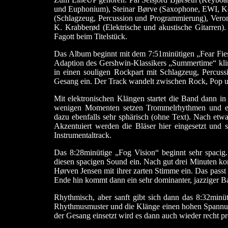
und Euphonium), Steinar Børve (Saxophone, EWI, K
(Schlagzeug, Percussion und Programmierung), Ver
K. Krabberød (Elektrische und akustische Gitarren).
Fagott beim Titelstück.
Das Album beginnt mit dem 7:51minütigen „Fear Fiest
Adaption des Gershwin-Klassikers „Summertime“ klin
in einen souligen Rockpart mit Schlagzeug, Percus
Gesang ein. Der Track wandelt zwischen Rock, Pop un
Mit elektronischen Klängen startet die Band dann i
wenigen Momenten setzen Trommelrhythmen und ein
dazu ebenfalls sehr sphärisch (ohne Text). Nach etw
Akzentuiert werden die Bläser hier eingesetzt und 
Instrumentaltrack.
Das 8:28minütige „Fog Vision“ beginnt sehr spacig.
diesen spacigen Sound ein. Nach gut drei Minuten ko
Hørven Jensen mit ihrer zarten Stimme ein. Das pass
Ende hin kommt dann ein sehr dominanter, jazziger Ba
Rhythmisch, aber sanft gibt sich dann das 8:32minüt
Rhythmusmuster und die Klänge einen hohen Spannu
der Gesang einsetzt wird es dann auch wieder recht p