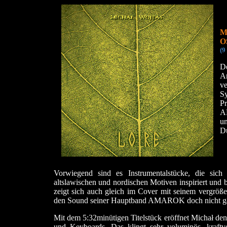
M
O
(9
De
A
v
S
P
A
un
Du
Vorwiegend sind es Instrumentalstücke, die sic
altslawischen und nordischen Motiven inspiriert und
zeigt sich auch gleich im Cover mit seinem vergröß
den Sound seiner Hauptband AMAROK doch nicht ga
Mit dem 5:32minütigen Titelstück eröffnet Michał den 
und Keyboards. Das klingt sehr voluminös, kraftv