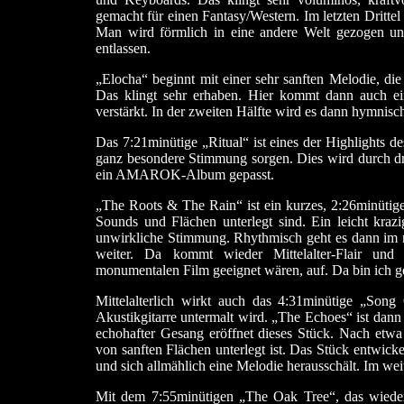
gemacht für einen Fantasy/Western. Im letzten Dritt
Man wird förmlich in eine andere Welt gezogen un
entlassen.
„Elocha“ beginnt mit einer sehr sanften Melodie, die
Das klingt sehr erhaben. Hier kommt dann auch ein
verstärkt. In der zweiten Hälfte wird es dann hymnisch
Das 7:21minütige „Ritual“ ist eines der Highlights
ganz besondere Stimmung sorgen. Dies wird durch dru
ein AMAROK-Album gepasst.
„The Roots & The Rain“ ist ein kurzes, 2:26minütig
Sounds und Flächen unterlegt sind. Ein leicht krazi
unwirkliche Stimmung. Rhythmisch geht es dann im 
weiter. Da kommt wieder Mittelalter-Flair und
monumentalen Film geeignet wären, auf. Da bin ich 
Mittelalterlich wirkt auch das 4:31minütige „So
Akustikgitarre untermalt wird. „The Echoes“ ist dann
echohafter Gesang eröffnet dieses Stück. Nach etw
von sanften Flächen unterlegt ist. Das Stück entwick
und sich allmählich eine Melodie herausschält. Im w
Mit dem 7:55minütigen „The Oak Tree“, das wieder