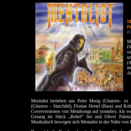
M
Pr
(1
Me
D
w
u
(A
i
A
Mentalist bestehen aus Peter Moog (Gitarren– ex
(Gitarren – Starchild), Florian Hertel (Bass) und 
Coverversionen von Metalsongs auf youtube). Als we
Gesang im Stück „Belief“ bei und Oliver Palota
Musikalisch bewegen sich Mentalist in der Nähe von