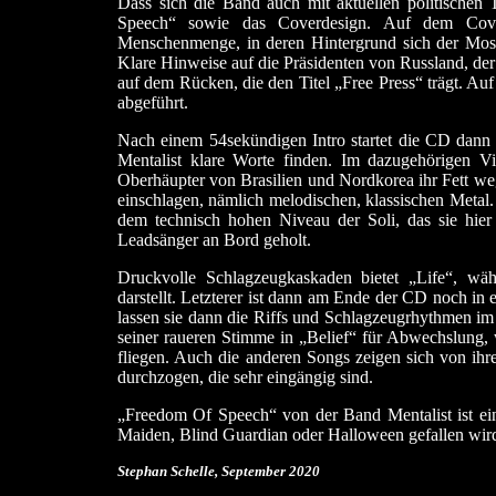
Dass sich die Band auch mit aktuellen politischen
Speech“ sowie das Coverdesign. Auf dem Cover
Menschenmenge, in deren Hintergrund sich der Mos
Klare Hinweise auf die Präsidenten von Russland, de
auf dem Rücken, die den Titel „Free Press“ trägt. Auf
abgeführt.
Nach einem 54sekündigen Intro startet die CD dann
Mentalist klare Worte finden. Im dazugehörigen 
Oberhäupter von Brasilien und Nordkorea ihr Fett weg.
einschlagen, nämlich melodischen, klassischen Metal. 
dem technisch hohen Niveau der Soli, das sie hie
Leadsänger an Bord geholt.
Druckvolle Schlagzeugkaskaden bietet „Life“, wäh
darstellt. Letzterer ist dann am Ende der CD noch in 
lassen sie dann die Riffs und Schlagzeugrhythmen i
seiner raueren Stimme in „Belief“ für Abwechslung
fliegen. Auch die anderen Songs zeigen sich von ihr
durchzogen, die sehr eingängig sind.
„Freedom Of Speech“ von der Band Mentalist ist e
Maiden, Blind Guardian oder Halloween gefallen wir
Stephan Schelle, September
2020