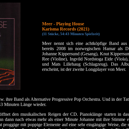
Meer - Playing House
Karisma Records (2021)
(11 Stücke, 54:43 Minuten Spielzeit)
Meer nennt sich eine achtköpfige Band au
bereits 2008 im norwegischen Hamar als D
Johanne Kippersund (Gesang), Knut Kippersund
Ree (Violine), Ingvild Nordstoga Eide (Viola),
und Mats Lillehaug (Schlagzeug). Das Al
erscheint, ist der zweite Longplayer von Meer.
zw. ihre Band als Alternative Progressive Pop Orchestra. Und in der Ta
:43 Minuten Länge wieder.
öffnet den musikalischen Reigen der CD. Pianoklänge starten in d
enn dann nach etwas mehr als einer Minute Johanne mit ihre Stimme 
t proggige mit poppige Elemente auf eine sehr eingängige Weise, die 