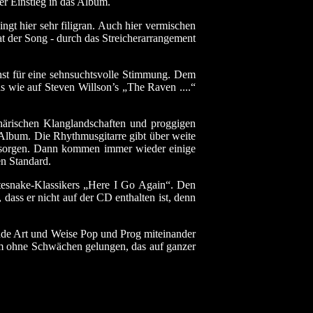
er Einstieg in das Album.
ngt hier sehr filigran. Auch hier vermischen
at der Song - durch das Streicherarrangement
chst für eine sehnsuchtsvolle Stimmung. Dem
 wie auf Steven Willson’s „The Raven ....“
härischen Klanglandschaften und proggigen
Album. Die Rhythmusgitarre gibt über weite
n sorgen. Dann kommen immer wieder einige
en Standard.
tesnake-Klassikers „Here I Go Again“. Den
dass er nicht auf der CD enthalten ist, denn
nde Art und Weise Pop und Prog miteinander
bum ohne Schwächen gelungen, das auf ganzer