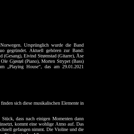
s Norwegen. Ursprünglich wurde die Band
uo gegründet. Aktuell gehören zur Band:
 (Gesang), Eivind Strømstad (Gitarre), Åse
 Ole Gjøstøl (Piano), Morten Strypet (Bass)
bum „Playing House“, das am 29.01.2021
t finden sich diese musikalischen Elemente in
as Stück, dass nach einigen Momenten dann
einsetzt, kommt eine wohlige Atmo auf. Das
schnell gefangen nimmt. Die Violine und die