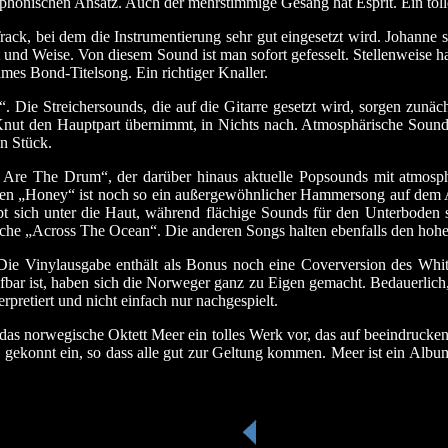
mphonischen Ansatz. Auch der mehrstimmige Gesang hat Esprit. Ein toll
rack, bei dem die Instrumentierung sehr gut eingesetzt wird. Johanne si
 und Weise. Von diesem Sound ist man sofort gefesselt. Stellenweise h
es Bond-Titelsong. Ein richtiger Knaller.
“. Die Streichersounds, die auf die Gitarre gesetzt wird, sorgen zunä
Knut den Hauptpart übernimmt, in Nichts nach. Atmosphärische Sounds
n Stück.
u Are The Drum“, der darüber hinaus aktuelle Popsounds mit atmosp
igen „Honey“ ist noch so ein außergewöhnlicher Hammersong auf dem 
t sich unter die Haut, während flächige Sounds für den Unterbode
iche „Across The Ocean“. Die anderen Songs halten ebenfalls den hoh
Die Vinylausgabe enthält als Bonus noch eine Coverversion des Whi
ar ist, haben sich die Norweger ganz zu Eigen gemacht. Bedauerlich, 
rpretiert und nicht einfach nur nachgespielt.
das norwegische Oktett Meer ein tolles Werk vor, das auf beeindrucke
te gekonnt ein, so dass alle gut zur Geltung kommen. Meer ist ein Al