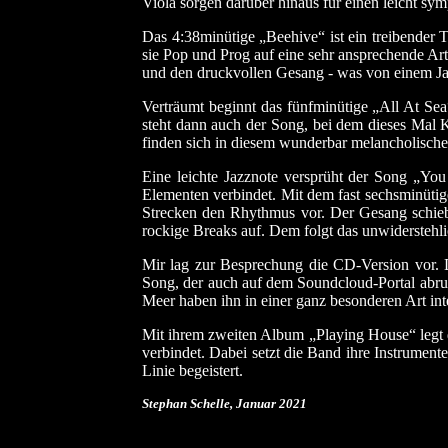
Viola sorgen darüber hinaus für einen leicht sy
Das 4:38minütige „Beehive“ ist ein treibender T
sie Pop und Prog auf eine sehr ansprechende Art
und den druckvollen Gesang - was von einem Jam
Verträumt beginnt das fünfminütige „All At Sea
steht dann auch der Song, bei dem dieses Mal 
finden sich in diesem wunderbar melancholische
Eine leichte Jazznote versprüht der Song „Yo
Elementen verbindet. Mit dem fast sechsminüt
Strecken den Rhythmus vor. Der Gesang schieb
rockige Breaks auf. Dem folgt das unwiderstehl
Mir lag zur Besprechung die CD-Version vor. 
Song, der auch auf dem Soundcloud-Portal abrufb
Meer haben ihn in einer ganz besonderen Art inte
Mit ihrem zweiten Album „Playing House“ legt 
verbindet. Dabei setzt die Band ihre Instrumen
Linie begeistert.
Stephan Schelle, Januar
2021