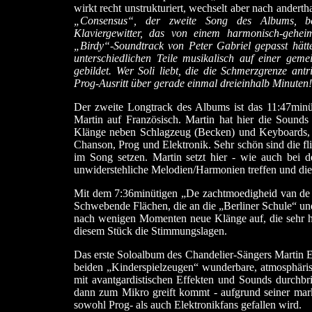
wirkt recht unstrukturiert, wechselt aber nach andert
„Consensus“, der zweite Song des Albums, begi
Klaviergewitter, das von einem harmonisch-gehei
„Birdy“-Soundtrack von Peter Gabriel gepasst hätte
unterschiedlichen Teile musikalisch auf einer ge
gebildet. Wer Soli liebt, die die Schmerzgrenze antr
Prog-Ausritt über gerade einmal dreieinhalb Minuten!
Der zweite Longtrack des Albums ist das 11:47minüt
Martin auf Französisch. Martin hat hier die Sounds
Klänge neben Schlagzeug (Becken) und Keyboards, a
Chanson, Prog und Elektronik. Sehr schön sind die f
im Song setzen. Martin setzt hier - wie auch bei 
unwiderstehliche Melodien/Harmonien treffen und die
Mit dem 7:36minütigen „De zachtmoedigheid van de 
Schwebende Flächen, die an die „Berliner Schule“ un
nach wenigen Momenten neue Klänge auf, die sehr hym
diesem Stück die Stimmungslagen.
Das erste Soloalbum des Chandelier-Sängers Martin Ed
beiden „Kinderspielzeugen“ wunderbare, atmosphäri
mit avantgardistischen Effekten und Sounds durchb
dann zum Mikro greift kommt - aufgrund seiner mark
sowohl Prog- als auch Elektronikfans gefallen wird.