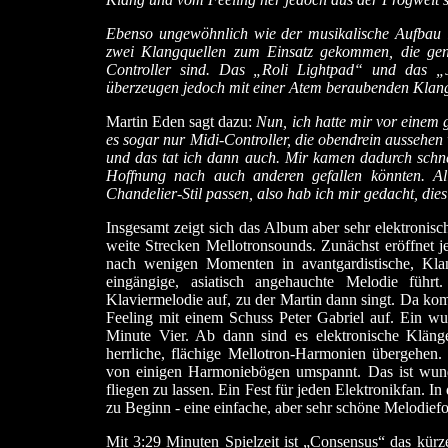
Ebenso ungewöhnlich wie der musikalische Aufbau 
zwei Klangquellen zum Einsatz gekommen, die ge
Controller sind. Das „Roli Lightpad“ und das „J
überzeugen jedoch mit einer Atem beraubenden Klangvi
Martin Eden sagt dazu:
Nun, ich hatte mir vor einem 
es sogar nur Midi-Controller, die obendrein aussehen
und das tat ich dann auch. Mir kamen dadurch schnel
Hoffnung nach auch anderen gefallen könnten. All
Chandelier-Stil passen, also hab ich mir gedacht, die
Insgesamt zeigt sich das Album aber sehr elektronis
weite Strecken Mellotronsounds. Zunächst eröffnet j
nach wenigen Momenten in avantgardistische, Kla
eingängige, asiatisch angehauchte Melodie füh
Klaviermelodie auf, zu der Martin dann singt. Da ko
Feeling mit einem Schuss Peter Gabriel auf. Ein wun
Minute Vier. Ab dann sind es elektronische Kläng
herrliche, flächige Mellotron-Harmonien übergeh
von einigen Harmoniebögen umspannt. Das ist wun
fliegen zu lassen. Ein Fest für jeden Elektronikfan. 
zu Beginn - eine einfache, aber sehr schöne Melodiefo
Mit 3:29 Minuten Spielzeit ist „Consensus“ das kürz