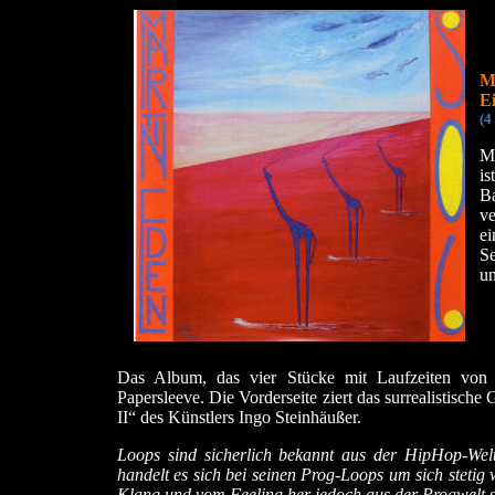
M
E
(4
Ma
i
B
ve
e
S
un
Das Album, das vier Stücke mit Laufzeiten von 3
Papersleeve. Die Vorderseite ziert das surrealistisc
II“ des Künstlers Ingo Steinhäußer.
Loops sind sicherlich bekannt aus der HipHop-We
handelt es sich bei seinen Prog-Loops um sich stetig
Klang und vom Feeling her jedoch aus der Progwelt