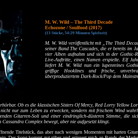
M. W. Wild – The Third Decade
Echozone / Soulfood (2017)
(13 Stücke, 54:29 Minuten Spielzeit)
M. W. Wild veröffentlicht mit „The Third Deca
seiner Band The Cascades, die er bereits im 
vier Alben aufnahm und sich in der Gothic-R
Live-Auftritte, einen Namen erspielte. Elf J
liefert M. W. Wild nun ein lupenreines Goth
griffige Hooklines und frische, unverbr
überproduziertem Dark-Rock/Pop dem Mainstrea
rhörbar. Ob es die klassischen Sisters Of Mercy, Red Lorry Yellow Lo
d nicht nur zum Leben zu erwecken, sondern mit frischem Wind wahrlic
renden Gitarren-Soli und einer eindringlich-düsteren Stimme, die s
Cassandra Complex bewegt, aber nie aufgesetzt klingt.
öffnende Titelstück, das aber nach wenigen Momenten mit harten Gitar
ein. Der Song kommt gut rüber und erinnert mich an Bands der Marke 