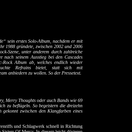
de“ sein erstes Solo-Album, nachdem er mit
Jahr 1988 gründete, zwischen 2002 und 2006
ock-Szene, unter anderem durch zahlreiche
ahre nach seinem Ausstieg bei den Cascades
ic-Rock Album ab, welches endlich wieder
auchte Refrains bietet, statt sich mit
m anbiedern zu wollen. So der Pressetext.
rry, Merry Thoughts oder auch Bands wie 69
h zu beflügeln. So begeistern die dreizehn
ich gekonnt zwischen den Klangfarben eines
renriffs und Schlagwerk schnell in Richtung
Sisters Of Mercy. In diesem leicht düsteren