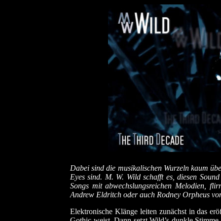
Dabei sind die musikalischen Wurzeln kaum übe
Eyes sind. M. W. Wild schafft es, diesen Soun
Songs mit abwechslungsreichen Melodien, flir
Andrew Eldritch oder auch Rodney Orpheus von 
Elektronische Klänge leiten zunächst in das er
Gothic weist. Dann setzt Wild’s dunkle Stimme 