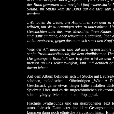
der Band geworden und navigiert fünf willensstarke 
Sound. Im Studio kam die Band auf die Idee, ihre F
werden:
„Wir baten die Leute, uns Aufnahmen von dem zu sc
würden, um sie zu ermutigen oder zu unterstützen. U
Geschichten über das, was Menschen ihren Kindern,
sind ganz einfache, aber wirksame Gedanken, über di
zu konzentrieren, gegen das man sich sonst den Kopf 
Viele der Affirmationen sind auf ihrer ersten Sin
sanfte Produktionsästhetik, die dem einfühlsamen Th
Die gesungene Botschaft des Refrains wird zu dem M
meisten an uns selbst zweifeln; laut und deutlich 
davon leben:
Auf dem Album befinden sich 14 Stücke mit Laufzeite
schönen, melodischen, 1:38minütigen „What A Day
Geschmack gerne etwas länger hätte ausfallen dür
Spielzeit. Hier sind es die ungewöhnlichen elektron
sehr eingängige Melodielinie mit Popappeal.
Flächige Synthsounds und ein gesprochener Text le
atmosphärisch. Dann setzt eine klare Gesangsstimme
kommen dann noch ethnische Percussion hinzu. Ein se