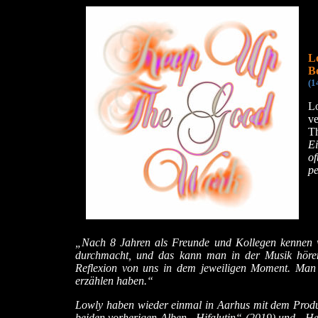
L
Be
(1
L
ve
T
Ei
of
pe
„Nach 8 Jahren als Freunde und Kollegen kennen w
durchmacht, und das kann man in der Musik hören
Reflexion von uns in dem jeweiligen Moment. Man 
erzählen haben.“
Lowly haben wieder einmal in Aarhus mit dem Produ
beiden vorherigen Alben „Hifalutin“ (2019) und „Heb