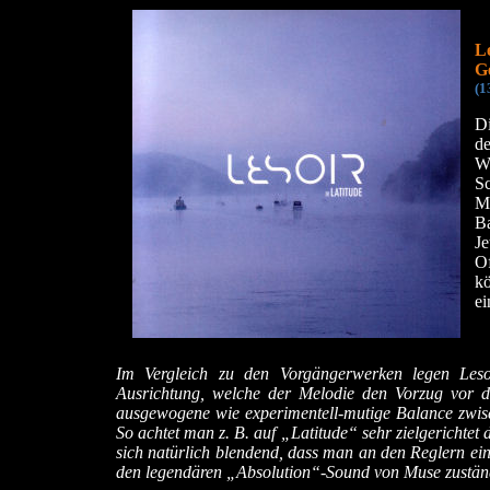
Le
Ge
(1
Di
de
W
Sc
M
B
J
O
kö
ei
Im Vergleich zu den Vorgängerwerken legen Lesoi
Ausrichtung, welche der Melodie den Vorzug vor d
ausgewogene wie experimentell-mutige Balance zwis
So achtet man z. B. auf „Latitude“ sehr zielgerichte
sich natürlich blendend, dass man an den Reglern eine
den legendären „Absolution“-Sound von Muse zustän