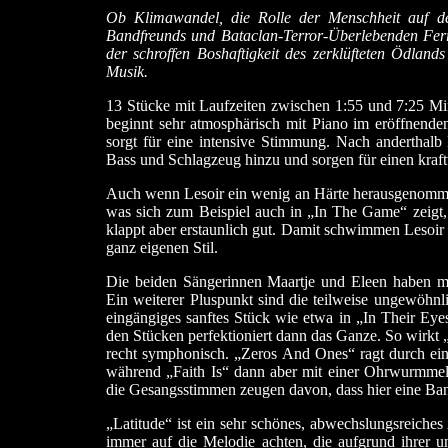
Ob Klimawandel, die Rolle der Menschheit auf d
Bandfreunds und Bataclan-Terror-Überlebenden Ferry
der schroffen Boshaftigkeit des zerklüfteten Ödla
Musik.
13 Stücke mit Laufzeiten zwischen 1:55 und 7:25 Mi
beginnt sehr atmosphärisch mit Piano im eröffnen
sorgt für eine intensive Stimmung. Nach anderthal
Bass und Schlagzeug hinzu und sorgen für einen kraftv
Auch wenn Lesoir ein wenig an Härte herausgenommen 
was sich zum Beispiel auch in „In The Game“ zeigt, 
klappt aber erstaunlich gut. Damit schwimmen Lesoir 
ganz eigenen Stil.
Die beiden Sängerinnen Maartje und Eleen haben m
Ein weiterer Pluspunkt sind die teilweise ungewöhnl
eingängiges sanftes Stück wie etwa in „In Their Eyes
den Stücken perfektioniert dann das Ganze. So wirkt
recht symphonisch. „Zeros And Ones“ ragt durch ei
während „Faith Is“ dann aber mit einer Ohrwurmmelo
die Gesangsstimmen zeugen davon, dass hier eine Band
„Latitude“ ist ein sehr schönes, abwechslungsreiche
immer auf die Melodie achten, die aufgrund ihrer 