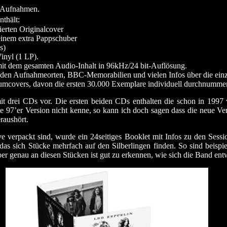
e Aufnahmen.
nthält:
ierten Originalcover
einem extra Pappschuber
s)
inyl (1 LP).
t dem gesamten Audio-Inhalt in 96kHz/24 bit-Auflösung.
, den Aufnahmeorten, BBC-Memorabilien und vielen Infos über die einz
umcovers, davon die ersten 30.000 Exemplare individuell durchnummer
t drei CDs vor. Die ersten beiden CDs enthalten die schon in 1997 
97’er Version nicht kenne, so kann ich doch sagen dass die neue Vers
raushört.
ve verpackt sind, wurde ein 24seitiges Booklet mit Infos zu den Sess
, das sich Stücke mehrfach auf den Silberlingen finden. So sind beisp
er genau an diesen Stücken ist gut zu erkennen, wie sich die Band entw