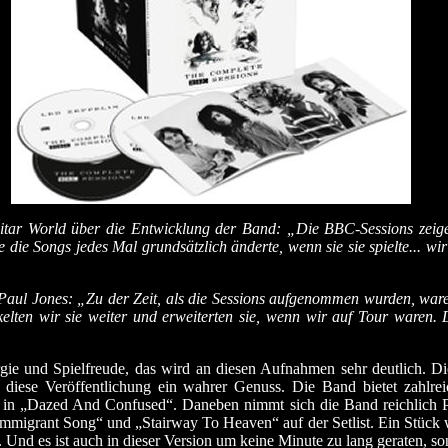
tar World über die Entwicklung der Band: „Die BBC-Sessions zeige
e die Songs jedes Mal grundsätzlich änderte, wenn sie sie spielte... w
aul Jones: „Zu der Zeit, als die Sessions aufgenommen wurden, waren
kelten wir sie weiter und erweiterten sie, wenn wir auf Tour waren. 
ie und Spielfreude, das wird an diesen Aufnahmen sehr deutlich. Die 
t diese Veröffentlichung ein wahrer Genuss. Die Band bietet zahlre
in „Dazed And Confused“. Daneben nimmt sich die Band reichlich Pla
mmigrant Song“ und „Stairway To Heaven“ auf der Setlist. Ein Stück
 Und es ist auch in dieser Version um keine Minute zu lang geraten, s