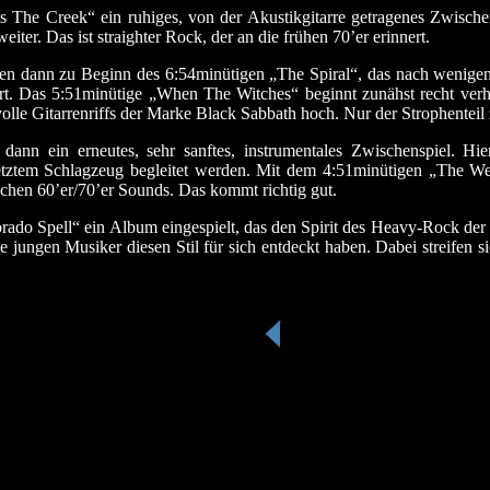
 The Creek“ ein ruhiges, von der Akustikgitarre getragenes Zwische
iter. Das ist straighter Rock, der an die frühen 70’er erinnert.
innen dann zu Beginn des 6:54minütigen „The Spiral“, das nach weni
t. Das 5:51minütige „When The Witches“ beginnt zunähst recht verha
le Gitarrenriffs der Marke Black Sabbath hoch. Nur der Strophenteil ze
n ein erneutes, sehr sanftes, instrumentales Zwischenspiel. Hie
esetztem Schlagzeug begleitet werden. Mit dem 4:51minütigen „The W
chen 60’er/70’er Sounds. Das kommt richtig gut.
ado Spell“ ein Album eingespielt, das den Spirit des Heavy-Rock der
e jungen Musiker diesen Stil für sich entdeckt haben. Dabei streifen