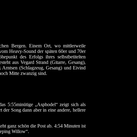
chen Bergen. Einem Ort, wo mittlerweile
t vom Heavy-Sound der späten 60er und 70er
punkt des Erfolgs ihres selbstbetitelten
teht aus Vegard Strand (Gitarre, Gesang),
k Arntsen (Schlagzeug, Gesang) und Eivind
noch Mitte zwanzig sind.
das 5:55minütige „Asphodel“ zeigt sich als
 der Song dann aber in eine andere, hellere
ht ganz schön die Post ab. 4:54 Minuten ist
eeping Willow“.