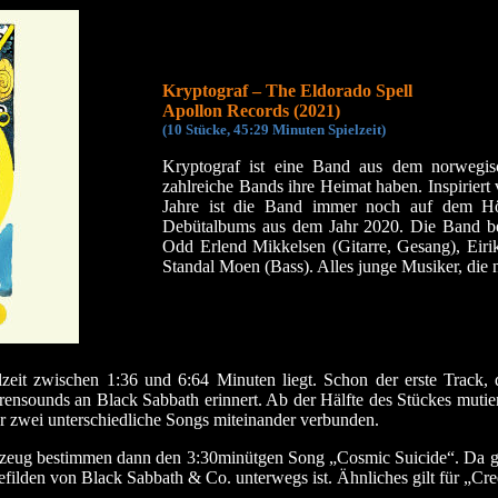
Kryptograf – The Eldorado Spell
Apollon Records (2021)
(10 Stücke, 45:29 Minuten Spielzeit)
Kryptograf ist eine Band aus dem norwegis
zahlreiche Bands ihre Heimat haben. Inspirier
Jahre ist die Band immer noch auf dem Höhe
Debütalbums aus dem Jahr 2020. Die Band bes
Odd Erlend Mikkelsen (Gitarre, Gesang), Eiri
Standal Moen (Bass). Alles junge Musiker, die 
zeit zwischen 1:36 und 6:64 Minuten liegt. Schon der erste Track, 
ensounds an Black Sabbath erinnert. Ab der Hälfte des Stückes mutiert
ier zwei unterschiedliche Songs miteinander verbunden.
agzeug bestimmen dann den 3:30minütgen Song „Cosmic Suicide“. Da ge
efilden von Black Sabbath & Co. unterwegs ist. Ähnliches gilt für „Cr