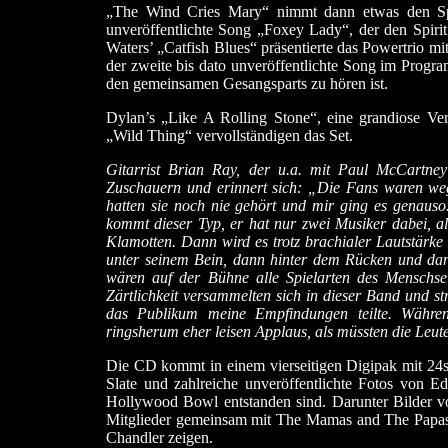
„The Wind Cries Mary“ nimmt dann etwas den Sp
unveröffentlichte Song „Foxey Lady“, der den Spiri
Waters’ „Catfish Blues“ präsentierte das Powertrio mi
der zweite bis dato unveröffentlichte Song im Progr
den gemeinsamen Gesangsparts zu hören ist.
Dylan’s „Like A Rolling Stone“, eine grandiose Ve
„Wild Thing“ vervollständigen das Set.
Gitarrist Brian Ray, der u.a. mit Paul McCartn
Zuschauern und erinnert sich: „Die Fans waren 
hatten sie noch nie gehört und mir ging es genauso.
kommt dieser Typ, er hat nur zwei Musiker dabei, al
Klamotten. Dann wird es trotz brachialer Lautstärke 
unter seinem Bein, dann hinter dem Rücken und dann 
wären auf der Bühne alle Spielarten des Menschse
Zärtlichkeit versammelten sich in dieser Band und s
das Publikum meine Empfindungen teilte. Währen
ringsherum eher leisen Applaus, als müssten die Leute
Die CD kommt in einem vierseitigen Digipak mit 24se
Slate und zahlreiche unveröffentlichte Fotos von E
Hollywood Bowl entstanden sind. Darunter Bilder 
Mitglieder gemeinsam mit The Mamas and The Papa
Chandler zeigen.