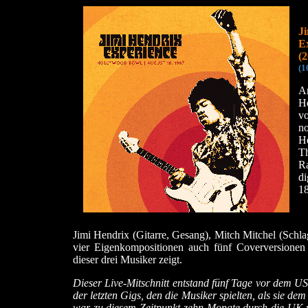
J
E
(2
(1
Am
H
v
no
H
Th
Ra
d
18
Jimi Hendrix (Gitarre, Gesang), Mitch Mitchel (Sch
vier Eigenkompositionen auch fünf Coverversionen
dieser drei Musiker zeigt.
Dieser Live-Mitschnitt entstand fünf Tage vor dem U
der letzten Gigs, den die Musiker spielten, als sie 
war zu diesem Zeitpunkt zehn Monate durch die UK u