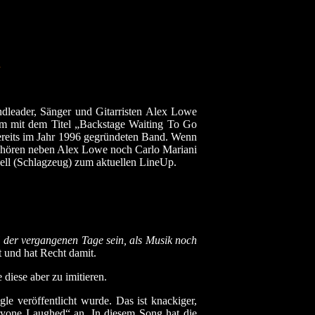
n
dleader, Sänger und Gitarristen Alex Lowe
bum mit dem Titel „Backstage Waiting To Go
bereits im Jahr 1996 gegründeten Band. Wenn
 gehören neben Alex Lowe noch Carlo Mariani
bell (Schlagzeug) zum aktuellen LineUp.
il der vergangenen Tage sein, als Musik noch
t und hat Recht damit.
diese aber zu imitieren.
le veröffentlicht wurde. Das ist knackiger,
eryone Laughed“ an. In diesem Song hat die