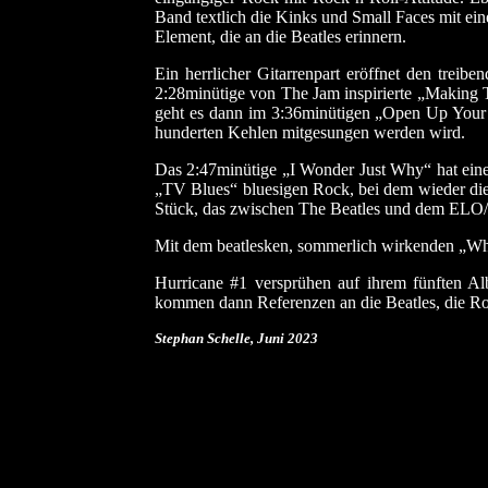
Band textlich die Kinks und Small Faces mit ei
Element, die an die Beatles erinnern.
Ein herrlicher Gitarrenpart eröffnet den tre
2:28minütige von The Jam inspirierte „Making T
geht es dann im 3:36minütigen „Open Up Your D
hunderten Kehlen mitgesungen werden wird.
Das 2:47minütige „I Wonder Just Why“ hat eine 
„TV Blues“ bluesigen Rock, bei dem wieder di
Stück, das zwischen The Beatles und dem ELO/T
Mit dem beatlesken, sommerlich wirkenden „Wh
Hurricane #1 versprühen auf ihrem fünften Al
kommen dann Referenzen an die Beatles, die Roll
Stephan Schelle, Juni 2023