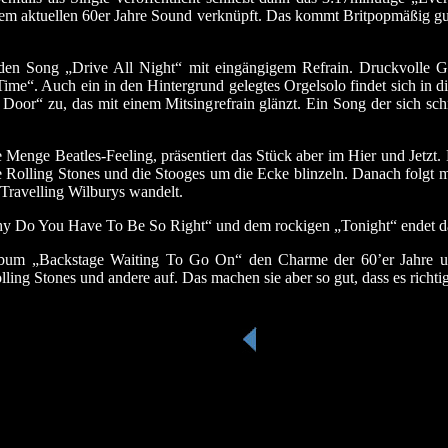
nem aktuellen 60er Jahre Sound verknüpft. Das kommt Britpopmäßig gut 
ibenden Song „Drive All Night“ mit eingängigem Refrain. Druckvolle
ime“. Auch ein in den Hintergrund gelegtes Orgelsolo findet sich in 
oor“ zu, das mit einem Mitsingrefrain glänzt. Ein Song der sich schn
Menge Beatles-Feeling, präsentiert das Stück aber im Hier und Jetzt. 
e Rolling Stones und die Stooges um die Ecke blinzeln. Danach folg
ravelling Wilburys wandelt.
y Do You Have To Be So Right“ und dem rockigen „Tonight“ endet da
bum „Backstage Waiting To Go On“ den Charme der 60’er Jahre und 
ing Stones und andere auf. Das machen sie aber so gut, dass es richti