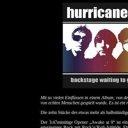
Mit so vielen Einflüssen in einem Album, von de
von echten Menschen gespielt wurde. Es ist ein 
Die zehn Stücke des etwas mehr als halbstündige
Der 3:47minütige Opener „Awake at 9“ ist ein v
eingängiger Rock mit Rock’n’Roll-Attitüde. Eb