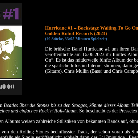
Hurricane #1 – Backstage Waiting To Go O
Golden Robot Records (2023)
(10 Stücke, 33:05 Minuten Spielzeit)
Die britische Band Hurricane #1 um ihren Ban
veröffentlichte am 16.06.2023 ihr fünftes Al
On“. Es ist das mittlerweile fünfte Album der 
die spärliche Infos im Internet stimmen, dann
(Gitarre), Chris Mullin (Bass) und Chris Camp
n Beatles über die Stones bis zu den Stooges, könnte dieses Album Te
reines und einfaches Rock’n’Roll-Album.
So beschreibt es der Pressetex
n Albums weisen zahlreiche Stilistiken von bekannten Bands auf, ohne 
on den Rolling Stones beeinflusster Track, der schon vorab als Sing
enfalls als Single veröffentlicht schließt dann das 3:17minütige „Ev